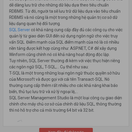
dễ dàng lưu trữ cho những dữ liệu dựa theo tiêu chuẩn
RDBMS. Từ đó, người ta sẽ lưu trữ dữ liệu dựa vào tiêu chuẩn
RDBMS và nó cũng là một trong những hệ quản trị cơ sở dữ
liệu dạng quan hệ đối tượng.
SQL Server
có khả năng cung cấp đầy đủ các công cụ cho việc
quản lý từ giao diện GUI đến sử dụng ngôn ngữ cho việc truy
vấn SQL. Điểm mạnh của SQL điểm mạnh của nó là có nhiều
nền tảng được kết hợp cùng như: ASP.NET, C# để xây dựng
Winform cũng chính nó có khả năng hoạt động độc lập.
Tuy nhiên, SQL Server thường đi kèm với việc thực hiện riêng
các ngôn ngữ SQL, T-SQL,… Cụ thể như sau:
T-SQL là một trong những loại ngôn ngữ thuộc quyền sở hữu
của Microsoft và được gọi với cái tên Transact-SQL. Nó
thường cung cấp thêm rất nhiều cho các khả năng khai báo
biến, thủ tục lưu trữ và xử lý ngoại lệ,…
SQL Server Management Studio là một loại công cụ giao diện
chính cho máy chủ cơ sở của chính dữ liệu SQL, thông thường
thì nó hỗ trợ cho cả môi trường 64 bit và 32 bit.