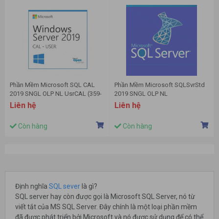
Phần Mềm Microsoft SQL CAL
Phần Mềm Microsoft SQLSvrStd
2019 SNGL OLP NL UsrCAL (359-
2019 SNGL OLP NL
06866)
Liên hệ
Liên hệ
Còn hàng
Còn hàng
Định nghĩa
SQL sever
là gì?
SQL server hay còn được gọi là Microsoft SQL Server, nó từ
viết tắt của MS SQL Server. Đây chính là một loại phần mềm
đã được phát triển bởi Microsoft và nó được sử dụng để có thể