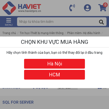
0
MENU
Trang chủ
/
Tin học-Thiết bị mạng-Viễn thông
/
Phần mềm- Hệ điều hành
/
SQL for server
CHỌN KHU VỰC MUA HÀNG
Hãy chọn tỉnh thành của bạn, bạn có thể thay đổi lại ở đầu trang
Hà Nội
HCM
DANH MỤC
BỘ LỌC
SQL FOR SERVER