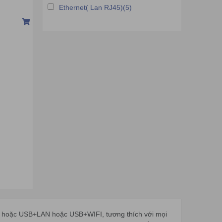
Máy in hóa đơn Richta
Ethernet( Lan RJ45)(5)
Máy in hóa đơn Roco
Máy in hóa đơn SingPC
Máy in hóa đơn Birch
Máy in hóa đơn Citizen
SB hoặc USB+LAN hoặc USB+WIFI, tương thích với mọi