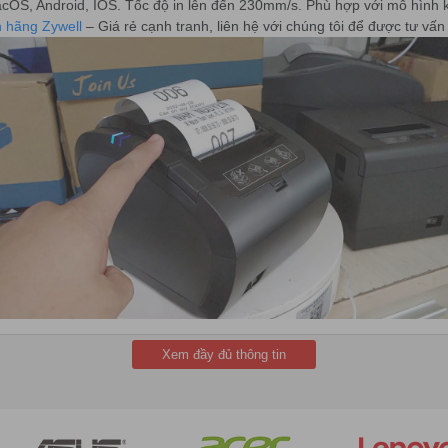
, Android, IOS. Tốc độ in lên đến 230mm/s. Phù hợp với mô hình kinh
n hãng Zywell
– Giá rẻ cạnh tranh, liên hệ với chúng tôi để được tư vấn
thích hiện nay
Xem đầy đủ thông tin
a bản in sắc nét nhất.
g mực cực tiết kiệm
rộng chi tiết
ó thể in không dây