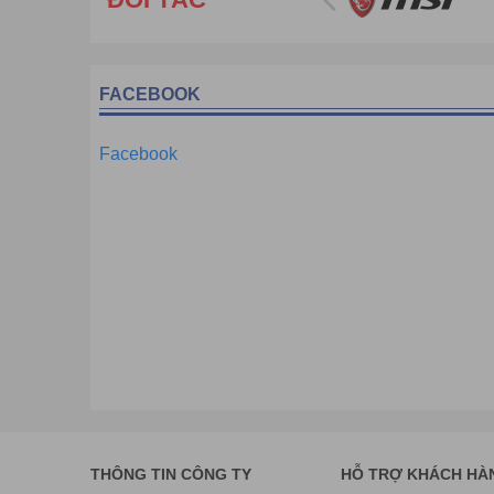
– Bộ nhớ đệm lên tới 256kbytes
thuộc TOP của máy in 
– Tính năng cắt giấy tự động, mở két tiền tự động
– Có thể in bill các phần mềm bán hàng: ViệtPOS, K
– Thiết kế bỏ giấy bên trong gọn gàng, dễ sử dụng và 
FACEBOOK
– Được dùng rất phổ biến trong các mô hình thương m
Facebook
THÔNG TIN CÔNG TY
HỖ TRỢ KHÁCH HÀ