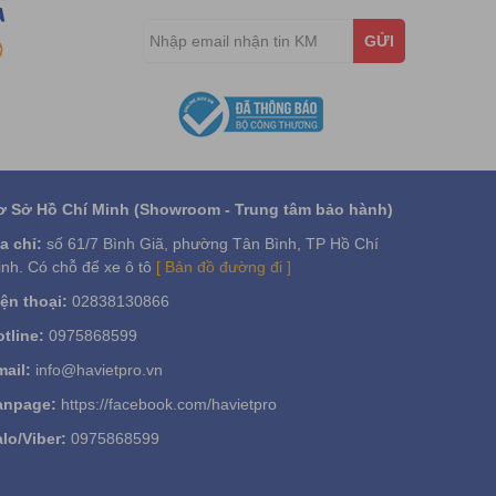
GỬI
ơ Sở Hồ Chí Minh (Showroom - Trung tâm bảo hành)
a chỉ:
số 61/7 Bình Giã, phường Tân Bình, TP Hồ Chí
nh. Có chỗ để xe ô tô
[ Bản đồ đường đi ]
ện thoại:
02838130866
tline:
0975868599
ail:
info@havietpro.vn
anpage:
https://facebook.com/havietpro
lo/Viber:
0975868599