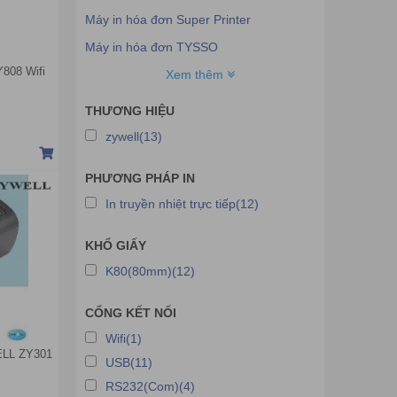
Máy in hóa đơn Super Printer
Máy in hóa đơn TYSSO
Y808 Wifi
Máy in hóa đơn Sewoo
Xem thêm
Máy in hóa đơn Dataprint
THƯƠNG HIỆU
Máy in hóa đơn HTP
zywell(13)
Máy in hóa đơn Hugo
PHƯƠNG PHÁP IN
Máy in hóa đơn Zonerich
In truyền nhiệt trực tiếp(12)
Máy in hóa đơn Ecoprint
Máy in hóa đơn Datamax
KHỔ GIẤY
Máy in hóa đơn Xpos
K80(80mm)(12)
Máy in hóa đơn Gprinter
CỔNG KẾT NỐI
Máy in hóa đơn Scangle
Wifi(1)
Máy in hóa đơn Ocom
LL ZY301
USB(11)
Máy in hóa đơn Sprinter
RS232(Com)(4)