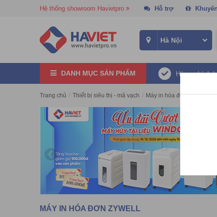
Hệ thống showroom Havietpro
Hỗ trợ
Khuyến
DANH MỤC SẢN PHẨM
Hàng chính 
Trang chủ
/
Thiết bị siêu thị - mã vạch
/
Máy in hóa đơn
/
Máy in 
MÁY IN HÓA ĐƠN ZYWELL