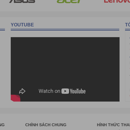
bill
iotViet, Sapo, Nhanh, Suno, Haravan, Máy bán hàng, TPOS,… hoặc từ 
tiết kiệm không gian
YOUTUBE
T
ại bán lẻ như là quán cafe, quán ăn, nhà hàng, shop bán lẻ,…
NG
CHÍNH SÁCH CHUNG
HÌNH THỨC TH