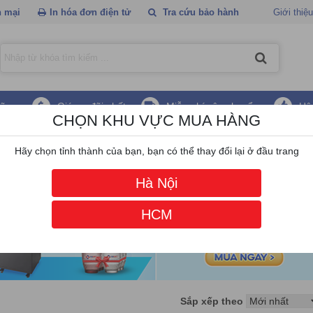
 mại
In hóa đơn điện tử
Tra cứu bảo hành
Giới thiệu
hãng
Giá ưu đãi nhất
Miễn phí vận chuyển
Hậ
CHỌN KHU VỰC MUA HÀNG
hóa đơn ZYWELL
Hãy chọn tỉnh thành của bạn, bạn có thể thay đổi lại ở đầu trang
Hà Nội
HCM
Sắp xếp theo