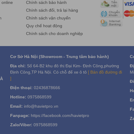
online
Chính sách bảo hành
g
Chính sách đổi, trả lại hàng
n
Chính sách vận chuyển
Quy chế hoạt động
Chính sách cho doanh nghiệp
Cơ Sở Hà Nội (Showroom - Trung tâm bảo hành)
C
Địa chỉ:
Số 64-B2 khu đô thị Đại Kim- Định Công,phường
Đị
Định Công,TP Hà Nội. Có chỗ để xe ô tô
[ Bản đồ đường đi
Mi
]
VÀ
Đi
Điện thoại:
02436878666
Ho
Hotline:
0975868599
Em
Email:
info@havietpro.vn
F
Fanpage:
https://facebook.com/havietpro
Za
Zalo/Viber:
0975868599