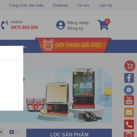
Công trình tiêu biểu
Dowload
Tin tức
Liên hệ
0
Hotline
Đăng nhập
0975.868.599
Đăng ký
GIỜ VÀNG GIÁ SỐC
u mãi chu đáo
LỌC SẢN PHẨM