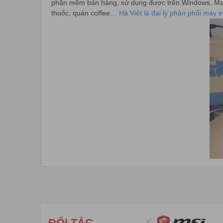
phần mềm bán hàng, sử dụng được trên Windows, MacOS
thuốc, quán coffee…
Hà Việt là đại lý phân phối máy i
Tính năng chính của máy in bill Zywell
– Zywell là một trong những hãng máy in bill được ưu 
– Tốc độ nhanh, tiếng ồn thấp, độ phân giải cao, cho r
– Máy sử dụng công nghệ in nhiệt trực tiếp không dùn
– Sử dụng giấy K80 thông dụng và giá thành rẻ. Bản in 
– Hỗ trợ Windows + Iphone + Adroid và cổng LAN để c
ĐỐI TÁC