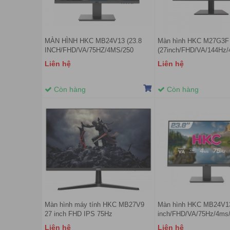
MÀN HÌNH HKC MB24V13 (23.8
Màn hình HKC M27G3F
INCH/FHD/VA/75HZ/4MS/250
(27inch/FHD/VA/144Hz
NITS/HDMI+VGA)
Liên hệ
Liên hệ
Còn hàng
Còn hàng
Màn hình máy tính HKC MB27V9
Màn hình HKC MB24V13
27 inch FHD IPS 75Hz
inch/FHD/VA/75Hz/4ms
nits/HDMI+VGA)
Liên hệ
Liên hệ