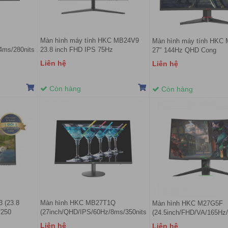
Màn hình máy tính HKC MB24V9
Màn hình máy tính HKC
/4ms/280nits/HDMI+DVI+DP/Cong)
23.8 inch FHD IPS 75Hz
27" 144Hz QHD Cong
Liên hệ
Liên hệ
Còn hàng
Còn hàng
 (23.8
Màn hình HKC MB27T1Q
Màn hình HKC M27G5F
/250
(27inch/QHD/IPS/60Hz/8ms/350nits/VGA+HDMI+DP+Audio)
(24.5inch/FHD/VA/165H
Liên hệ
Liên hệ