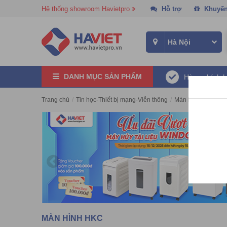
Hệ thống showroom Havietpro
Hỗ trợ
Khuyến
DANH MỤC SẢN PHẨM
Hàng chính 
Trang chủ
/
Tin học-Thiết bị mạng-Viễn thông
/
Màn hình máy tính
MÀN HÌNH HKC