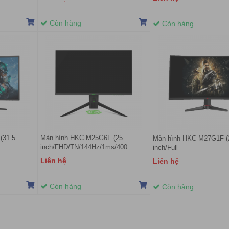
Còn hàng
Còn hàng
(31.5
Màn hình HKC M25G6F (25
Màn hình HKC M27G1F (
inch/FHD/TN/144Hz/1ms/400
inch/Full
HDMI+DP+DVI/165Hz/4ms/Cong)
nits/HDMI+DP)
HD/LED/VA/250cd/m²/D
Liên hệ
Liên hệ
Còn hàng
Còn hàng