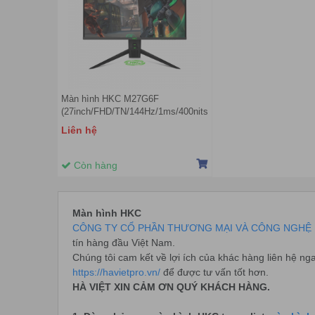
Màn hình HKC M27G6F
(27inch/FHD/TN/144Hz/1ms/400nits/HDMI+DP+USB)
Liên hệ
Còn hàng
Màn hình HKC
CÔNG TY CỔ PHẦN THƯƠNG MẠI VÀ CÔNG NGHỆ 
tín hàng đầu Việt Nam.
Chúng tôi cam kết về lợi ích của khác hàng liên hệ ng
https://havietpro.vn/
để được tư vấn tốt hơn.
HÀ VIỆT XIN CẢM ƠN QUÝ KHÁCH HÀNG.