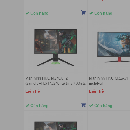
Còn hàng
Còn hàng
Màn hình HKC M27G6F2
Màn hình HKC M32A7F 
(27inch/FHD/TN/240Hz/1ms/400nits/HDMI+DP+USB)
inch/Full
HD/LED/VA/250cd/m²/
Liên hệ
Liên hệ
Còn hàng
Còn hàng