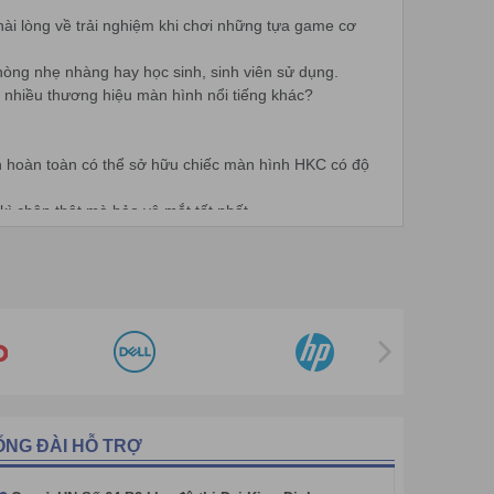
i lòng về trải nghiệm khi chơi những tựa game cơ
òng nhẹ nhàng hay học sinh, sinh viên sử dụng.
t nhiều thương hiệu màn hình nổi tiếng khác?
 hoàn toàn có thể sở hữu chiếc màn hình HKC có độ
ì chân thật mà bảo vệ mắt tốt nhất.
ởng trực tiếp đến trải nghiệm chơi game.
dùng bằng các đưa ra nhiều mẫu mã để ai cũng có thể
, kích thước màn hình bao nhiêu, công nghệ tấm nền
các thương hiệu lớn.
ỔNG ĐÀI HỖ TRỢ
ài triệu đồng mà vẫn có trải nghiệm tốt khi chọn mua