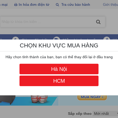
 mại
In hóa đơn điện tử
Tra cứu bảo hành
Giới thiệu
hãng
Giá ưu đãi nhất
Miễn phí vận chuyển
Hậ
CHỌN KHU VỰC MUA HÀNG
/
Màn hình HKC
Hãy chọn tỉnh thành của bạn, bạn có thể thay đổi lại ở đầu trang
Hà Nội
HCM
Sắp xếp theo