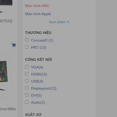
Màn hình HKC
Màn hình Apple
 M27G1Q
Màn hình ConceptD
Xem thêm
Màn hình Cooler Master
THƯƠNG HIỆU
Màn hình Huntkey
ConceptD (1)
Màn hình AiWa
HKC (13)
Màn hình máy tính Dahua
CỔNG KẾT NỐI
Màn hình máy tính VSP
VGA(4)
Màn Hình LC-POWER
HDMI(15)
USB(4)
Displayport(12)
DVI(5)
Audio(1)
z/1ms/300nits/HDMI+DP+USB\Cong)
XUẤT XỨ