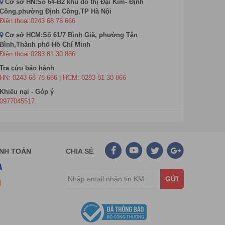
Cơ sở HN:Số 64-B2 khu đô thị Đại Kim- Định
àn hình năm 2020?
Công,phường Định Công,TP Hà Nội
Điện thoại:0243 68 78 666
n hình cao cấp hơn, hoặc công việc của họ là thiết kế
Cơ sở HCM:Số 61/7 Bình Giã, phường Tân
Bình,Thành phố Hồ Chí Minh
iá tốt. Trong tương lai, màn hình HKC có thể chiếm
Điện thoại:0283 81 30 866
Tra cứu bảo hành
ược. Hãy chọn mua màn hình HKC khi nó có được thông
HN: 0243 68 78 666 | HCM: 0283 81 30 866
Khiếu nại - Góp ý
0977045517
g hiệu màn hình HKC theo mức giá nhé:
ệu màu, độ phân giải FHD 1920×1080 hoặc HD
20×1080 và tần số quét: 75Hz
HD 1920×1080, tần số quét: 75Hz
ANH TOÁN
CHIA SẺ
u, độ phân giải : 2560 x 1440, tần số quét : 144Hz
GỬI
t? Có đáng tiền để mua hay không?
a đời của nhiều thương hiệu hơn, dẫn đến sự cạnh