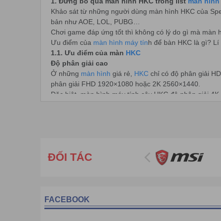
1. Đừng bỏ qua màn hình HKC trong list
màn hình
Khảo sát từ những người dùng màn hình HKC của Spee
bản như AOE, LOL, PUBG…
Chơi game đáp ứng tốt thì không có lý do gì mà màn 
Ưu điểm của
màn hình máy tín
h để bàn HKC là gì? Lí
1.1. Ưu điểm của màn
HKC
Độ phân giải cao
Ở những
màn hình
giá rẻ,
HKC
chỉ có độ phân giải H
phân giải FHD 1920×1080 hoặc 2K 2560×1440.
Đặc biệt, màn hình máy tính cây HKC độ phân giải 4K
Tần số quét cao
Màn hình HKC có tần số quét từ 60 – 240Hz thì model. 
Tần số quét màn hình càng cao, chơi game càng mượt 
Đa dạng mẫu mã
HKC là thương hiệu
màn hình
không quá nổi tiếng nh
ĐỐI TÁC
lựa chọn
màn hình HKC
cho mình.
Trong cùng 1 mức giá, bạn có thể lựa chọn màn hình 
nào…
Giá rẻ
Có giá phổ biến chỉ từ 2 – 9 triệu đồng, HKC được m
FACEBOOK
Trong khi tầm giá trung bình của các thương hiệu khác
màn hình HKC.