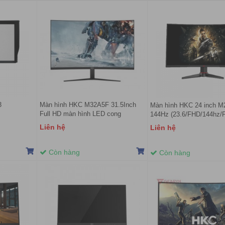
3
Màn hình HKC M32A5F 31.5Inch
Màn hình HKC 24 inch 
Full HD màn hình LED cong
144Hz (23.6/FHD/144hz/F
/1ms/350nits/HDMI+DP+USB)
Viền/HDMI/DP/Loa)
Liên hệ
Liên hệ
Còn hàng
Còn hàng