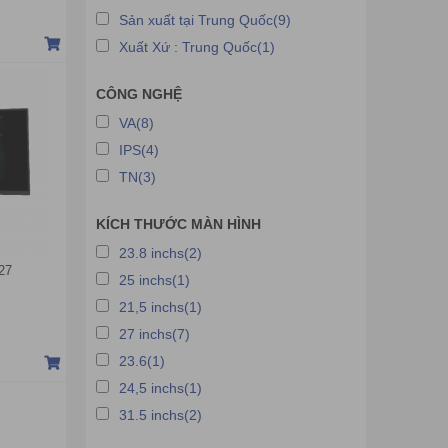
Sản xuất tại Trung Quốc(9)
Xuất Xứ : Trung Quốc(1)
CÔNG NGHỆ
VA(8)
IPS(4)
TN(3)
KÍCH THƯỚC MÀN HÌNH
23.8 inchs(2)
27
25 inchs(1)
VI+HDMI+DP/144Hz/1ms/Cong)
21,5 inchs(1)
27 inchs(7)
23.6(1)
24,5 inchs(1)
31.5 inchs(2)