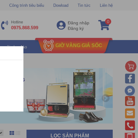
Công trình tiêu biểu
Dowload
Tin tức
Liên hệ
0
Hotline
Đăng nhập
0975.868.599
Đăng ký
GIỜ VÀNG GIÁ SỐC
u mãi chu đáo
LỌC SẢN PHẨM