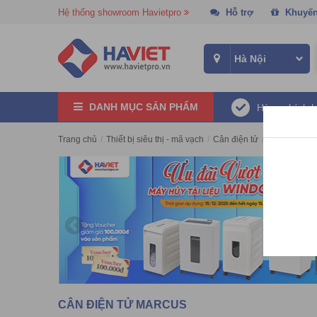
Hệ thống showroom Havietpro
Hỗ trợ
Khuyến
DANH MỤC SẢN PHẨM
Hàng chính 
Trang chủ
/
Thiết bị siêu thị - mã vạch
/
Cân điện tử
/
Cân điện tử
CÂN ĐIỆN TỬ MARCUS