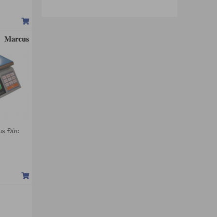
Cân điện tử Yoshi
Cân điện tử Kern
us Đức