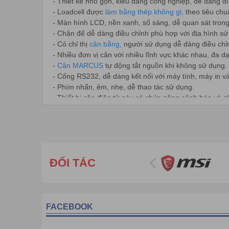
- Thiết kế nhỏ gọn, kiểu dáng công nghiệp, dễ dàng di
- Loadcell được
làm bằng thép không gỉ,
theo tiêu chu
- Màn hình LCD, nền xanh, số sáng, dễ quan sát trong
- Chân đế dễ dàng điều chỉnh phù hợp với địa hình sử
- Có chỉ thị
cân bằng,
người sử dụng dễ dàng điều chỉn
- Nhiều đơn vị cân với nhiều lĩnh vực khác nhau, đa 
-
Cân MARCUS
tự động tắt nguồn khi không sử dụng.
- Cổng RS232, dễ dàng kết nối với máy tính, máy in và 
- Phím nhấn, êm, nhẹ, dễ thao tác sử dụng.
- Thiết bị cân điện tử này có chức năng cảnh báo và c
- Chức năng cân: cân trọng lượng, cân kiểm tra, trừ bì..
- Chuyên dùng trong nhà máy, xí nghiệp, cân thực phẩ
CÔNG TY CỔ PHẦN THƯƠNG MẠI VÀ CÔNG NGHỆ 
Mọi chi tiết xin liên hệ : Hotline: 0975 86 85 99 hoặc W
Các bạn sẽ hài lòng khi sử dụng các sản phẩm và dịc
ĐỐI TÁC
FACEBOOK