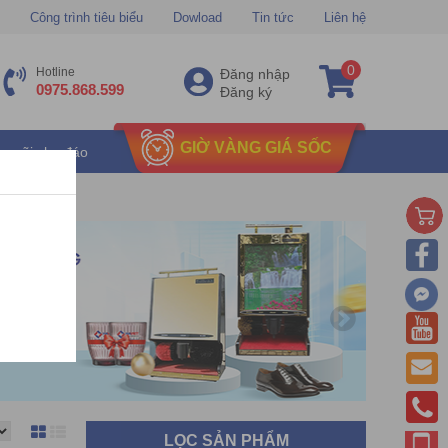
Công trình tiêu biểu
Dowload
Tin tức
Liên hệ
0
Hotline
Đăng nhập
0975.868.599
Đăng ký
GIỜ VÀNG GIÁ SỐC
u mãi chu đáo
LỌC SẢN PHẨM