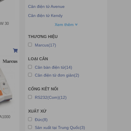
Cân điện tử Avenue
Cân điện tử Kendy
AW 30
Cân điện tử Marcus
Xem thêm
Cân điện tử Sifang
THƯƠNG HIỆU
Cân điện tử Fuda
Marcus(17)
Cân điện tử Up-Green
LOẠI CÂN
Cân điện tử HP
Cân bàn điện tử(14)
Phần mềm cân
Cân điện tử đơn giản(2)
Phụ kiện cân
Cân điện tử Haoyu
CỔNG KẾT NỐI
Cân phân tích Sartorius
RS232(Com)(12)
Cân điện tử Ohaus
XUẤT XỨ
Cân điện tử Mettler Toledo
-A1000
Đức(8)
Cân điện tử AND
Sản xuất tại Trung Quốc(3)