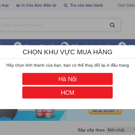
 mại
In hóa đơn điện tử
Tra cứu bảo hành
Giới thiệu
hãng
Giá ưu đãi nhất
Miễn phí vận chuyển
Hậ
CHỌN KHU VỰC MUA HÀNG
 Marcus
Hãy chọn tỉnh thành của bạn, bạn có thể thay đổi lại ở đầu trang
Hà Nội
HCM
Sắp xếp theo