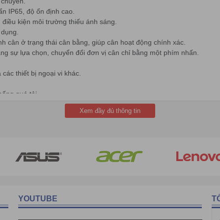
 chuyển.
ẩn IP65, độ ổn định cao.
 điều kiện môi trường thiếu ánh sáng.
 dụng.
h cân ở trạng thái cân bằng, giúp cân hoạt động chính xác.
dạng sự lựa chọn, chuyển đổi đơn vị cân chỉ bằng một phím nhấn.
các thiết bị ngoại vi khác.
hống quá tải.
...
Xem đầy đủ thông tin
m.....
HÀ VIỆT
tự hào là nhà phân phối hàng chính
ebsite:
https://havietpro.vn/
để được tư vấn tốt hơn.
h vụ của chúng tôi .XIN CẢM ƠN.
YOUTUBE
T