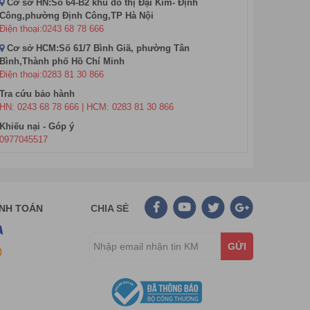
Cơ sở HN:Số 64-B2 khu đô thị Đại Kim- Định
Công,phường Định Công,TP Hà Nội
Điện thoại:0243 68 78 666
Cơ sở HCM:Số 61/7 Bình Giã, phường Tân
Bình,Thành phố Hồ Chí Minh
Điện thoại:0283 81 30 866
Tra cứu bảo hành
HN: 0243 68 78 666 | HCM: 0283 81 30 866
Khiếu nại - Góp ý
0977045517
ANH TOÁN
CHIA SẺ
GỬI