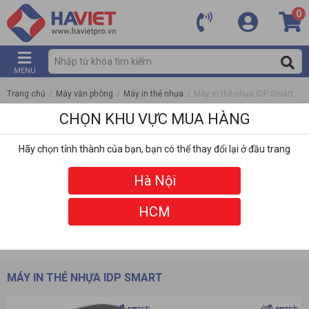
0
MENU
Trang chủ
/
Máy văn phòng
/
Máy in thẻ nhựa
/
Máy in thẻ nhựa IDP Smart
CHỌN KHU VỰC MUA HÀNG
Hãy chọn tỉnh thành của bạn, bạn có thể thay đổi lại ở đầu trang
Hà Nội
HCM
DANH MỤC
BỘ LỌC
MÁY IN THẺ NHỰA IDP SMART