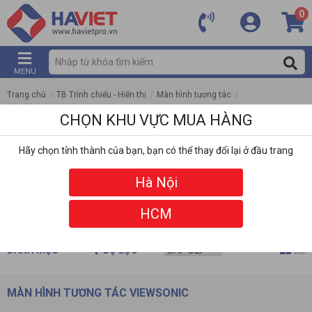
0
MENU
Trang chủ
/
TB Trình chiếu - Hiển thị
/
Màn hình tương tác
/
Màn hình tương tác Viewsonic
CHỌN KHU VỰC MUA HÀNG
Hãy chọn tỉnh thành của bạn, bạn có thể thay đổi lại ở đầu trang
Hà Nội
HCM
DANH MỤC
BỘ LỌC
MÀN HÌNH TƯƠNG TÁC VIEWSONIC