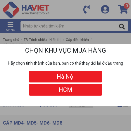
0
MENU
Trang chủ
/
TB Trình chiếu - Hiển thị
/
Cáp điều khiển
/
Cáp MD4- MD5- MD6- MD8
CHỌN KHU VỰC MUA HÀNG
Hãy chọn tỉnh thành của bạn, bạn có thể thay đổi lại ở đầu trang
Hà Nội
HCM
DANH MỤC
BỘ LỌC
CÁP MD4- MD5- MD6- MD8