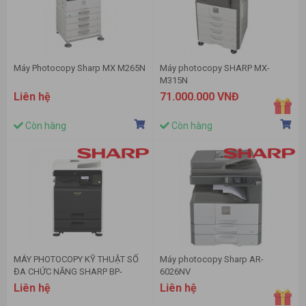
Máy Photocopy Sharp MX M265N
Máy photocopy SHARP MX-
M315N
Liên hệ
71.000.000 VNĐ
Còn hàng
Còn hàng
MÁY PHOTOCOPY KỸ THUẬT SỐ
Máy photocopy Sharp AR-
ĐA CHỨC NĂNG SHARP BP-
6026NV
20M28
Liên hệ
Liên hệ