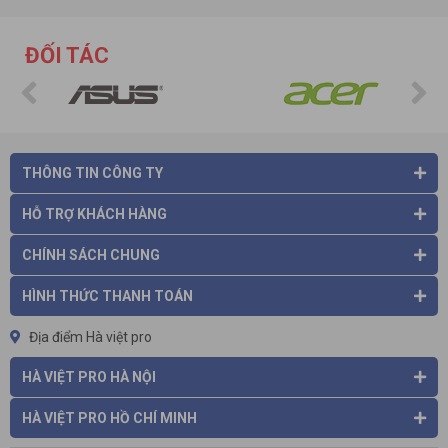
+ Cách thức thanh toán đa dạng, linh hoạt, có nhiều hình thức
lựa chọn: tiền mặt, chuyển khoản, quẹt thẻ, ship COD.
ĐỐI TÁC
+ Đội ngũ tư vấn viên nhiệt tình, giàu kinh nghiệm, luôn sẵn
sàng tư vấn, giải đáp và giúp bạn tìm được những sản phẩm
ưng ý và phù hợp nhất.
+ Chế độ bảo hành tận tình, chu đáo.
THÔNG TIN CÔNG TY
HỖ TRỢ KHÁCH HÀNG
CHÍNH SÁCH CHUNG
HÌNH THỨC THANH TOÁN
Địa điểm Hà việt pro
HÀ VIỆT PRO HÀ NỘI
HÀ VIỆT PRO HỒ CHÍ MINH