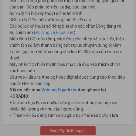
nhìn, thích hợp phối ghép với mọi nội thất, không gian gia đình
của bạn. Góp phần tôn lên vẻ đẹp của căn nhà.
Bộ xử lý tín hiệu kỹ thuật số hoàn chỉnh
DSP xử lý điểm nổi (số lượng) bit tốc độ cao
Các bộ lọc kỹ thuật số riêng biệt cho các phần Lồng tiếng và
Bộ chỉnh âm (
Voicing và Equalizer
)
Màn hình LCD màu rộng, cảm ứng cho phép vẽ trực tiếp, hiệu
chỉnh tần số âm thanh bằng bút stylus chuyên dụng đi kèm
Tự do lập trình với khả năng nhớ lên tới 30 mẫu cấu hình âm
thanh
Máy phân tích hiển thị tín hiệu nhạc và đầu vào micrô chính
xác hoàn hảo.
Đầu vào / đầu ra Analog hoặc digital được cung cấp theo tiêu
chuẩn Hi-End cao cấp.
6 lý do nên mua
Voicing Equalizer
Accuphase tại
HDRADIO:
+ Giá bán hợp lý, với nhiều mức giá khác nhau phù hợp với
nhiều đối tượng và nhu cầu người dùng.
+ Thiết kế kiểu dáng sành điệu giúp bạn thỏa sức chọn lựa
theo sở thích và cá tính của bản thân.
+ Hỗ trợ giao hàng, lắp đặt và thu tiền tại nhà giúp bạn không
Xem đầy đủ thông tin
mất nhiều thời gian di chuyển.