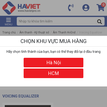
0
MENU
Trang chủ
/
Âm thanh - Kỹ thuật số
/
Âm Thanh Hi-End
/
Voicing Equalizer
CHỌN KHU VỰC MUA HÀNG
Hãy chọn tỉnh thành của bạn, bạn có thể thay đổi lại ở đầu trang
Hà Nội
HCM
DANH MỤC
BỘ LỌC
VOICING EQUALIZER