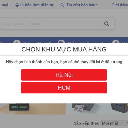
 mại
In hóa đơn điện tử
Tra cứu bảo hành
Giới thiệu
hãng
Giá ưu đãi nhất
Miễn phí vận chuyển
Hậ
CHỌN KHU VỰC MUA HÀNG
 đèn máy chiếu Toshiba
Hãy chọn tỉnh thành của bạn, bạn có thể thay đổi lại ở đầu trang
Hà Nội
HCM
Sắp xếp theo