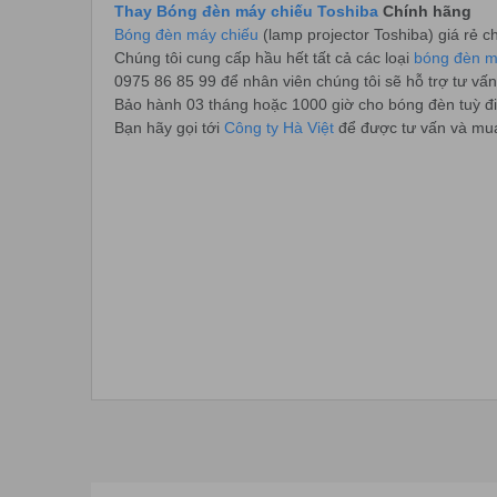
Thay Bóng đèn máy chiếu Toshiba
Chính hãng
Bóng đèn máy chiếu
(lamp projector Toshiba) giá rẻ 
Chúng tôi cung cấp hầu hết tất cả các loại
bóng đèn m
0975 86 85 99 để nhân viên chúng tôi sẽ hỗ trợ tư vấn
Bảo hành 03 tháng hoặc 1000 giờ cho bóng đèn tuỳ đi
Bạn hãy gọi tới
Công ty Hà Việt
để được tư vấn và m
Các bạn sẽ hài lòng khi sử dụng sản phẩm và dịc
Mọi chi tiết xin liên hệ:
CÔNG TY CỔ PHẦN THƯƠNG MẠI VÀ CÔNG NGHỆ 
Trụ sở: Số 11, ngách 4, ngõ 362 ,Giải Phóng, P. Thịnh
Cơ sở HN: số 26 , ngõ 181 Trường Chinh, P. Khương 