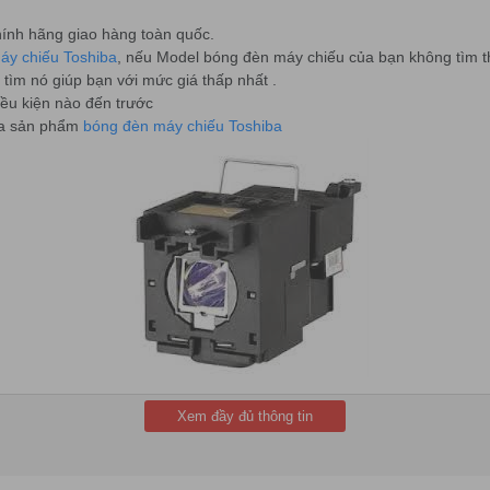
chính hãng giao hàng toàn quốc.
áy chiếu Toshiba
, nếu Model bóng đèn máy chiếu của bạn không tìm thấ
 tìm nó giúp bạn với mức giá thấp nhất .
ều kiện nào đến trước
ua sản phẩm
bóng đèn máy chiếu Toshiba
h vụ của chúng tôi
Xem đầy đủ thông tin
HÀ VIỆT
 Liệt, Q. Hoàng Mai , TP Hà Nội.
Mai, Q. Thanh Xuân, Hà Nội.