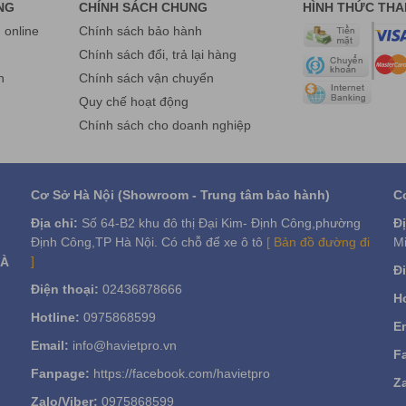
NG
CHÍNH SÁCH CHUNG
HÌNH THỨC TH
online
Chính sách bảo hành
g
Chính sách đổi, trả lại hàng
n
Chính sách vận chuyển
Quy chế hoạt động
Chính sách cho doanh nghiệp
Cơ Sở Hà Nội (Showroom - Trung tâm bảo hành)
C
Địa chỉ:
Số 64-B2 khu đô thị Đại Kim- Định Công,phường
Đị
Định Công,TP Hà Nội. Có chỗ để xe ô tô
[ Bản đồ đường đi
Mi
]
VÀ
Đi
Điện thoại:
02436878666
Ho
Hotline:
0975868599
Em
Email:
info@havietpro.vn
F
Fanpage:
https://facebook.com/havietpro
Za
Zalo/Viber:
0975868599