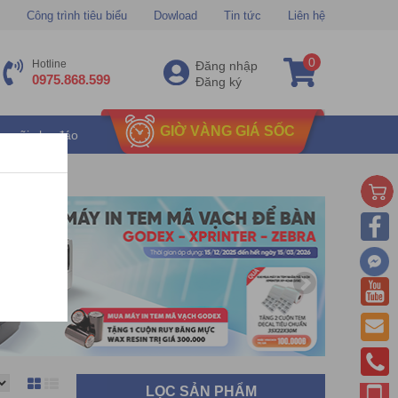
Công trình tiêu biểu
Dowload
Tin tức
Liên hệ
0
Hotline
Đăng nhập
0975.868.599
Đăng ký
GIỜ VÀNG GIÁ SỐC
u mãi chu đáo
LỌC SẢN PHẨM