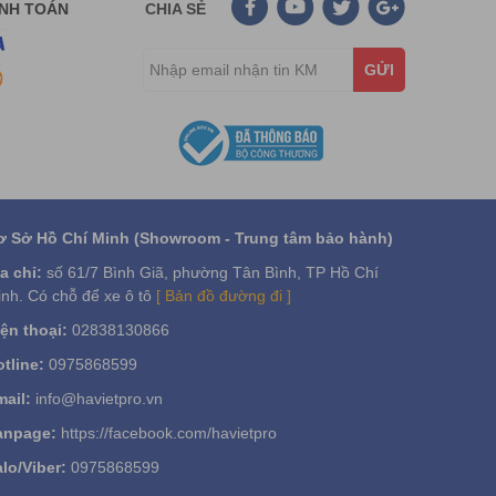
ANH TOÁN
CHIA SẺ
GỬI
ơ Sở Hồ Chí Minh (Showroom - Trung tâm bảo hành)
a chỉ:
số 61/7 Bình Giã, phường Tân Bình, TP Hồ Chí
nh. Có chỗ để xe ô tô
[ Bản đồ đường đi ]
ện thoại:
02838130866
tline:
0975868599
ail:
info@havietpro.vn
anpage:
https://facebook.com/havietpro
lo/Viber:
0975868599