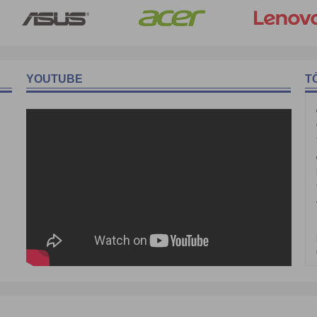
 168 55 Hotline: 0975 86 85 99
Bình, Thành phố Hồ Chí Minh.
 168 55 Hotline: 0975 86 85 99
Fanpage:
www.facebook.com/havietpro
YOUTUBE
T