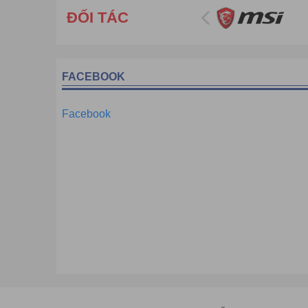
Điện thoại: 024.36 878 666 Fax:024.322
ĐỐI TÁC
Cơ sở HCM: số 61/7 Bình Giã, phường 13, quận Tân 
Điện thoại: 028 38 130 866 Fax: 024.322
Email:
info@havietpro.vn
- Website:
www.havietpro.vn
FACEBOOK
Facebook