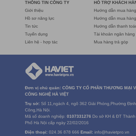
THÔNG TIN CÔNG TY
HỖ TRỢ KHÁCH HÀ
Giới thiệu
Hướng dẫn mua hàng 
Hồ sơ năng lực
Hướng dẫn mua hàn
Tin tức
Hướng dẫn thanh toá
Tuyển dụng
Tài khoản ngân hàng
Liên hệ - hợp tác
Mua hàng trả góp
Đơn vị chủ quản: CÔNG TY CỔ PHẦN THƯƠNG MẠI 
CÔNG NGHỆ HÀ VIỆT
Trụ sở:
Số 11,ngách 4, ngõ 362 Giải Phóng,Phường Định
Công,Hà Nội.
Mã số doanh nghiệp:
0107331276
Do sở KH & ĐT Thành
Phố Hà Nội cấp ngày 22/02/2016
Điện thoại:
024.36 878 666
Email:
info@havietpro.vn