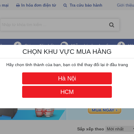
 mại
In hóa đơn điện tử
Tra cứu bảo hành
Giới thiệu
hãng
Giá ưu đãi nhất
Miễn phí vận chuyển
Hậ
CHỌN KHU VỰC MUA HÀNG
 Zkteco
Hãy chọn tỉnh thành của bạn, bạn có thể thay đổi lại ở đầu trang
Hà Nội
HCM
Sắp xếp theo