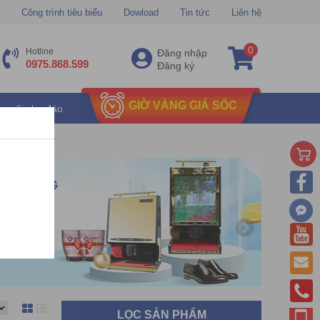
Công trình tiêu biểu
Dowload
Tin tức
Liên hệ
0
Hotline
Đăng nhập
0975.868.599
Đăng ký
GIỜ VÀNG GIÁ SỐC
u mãi chu đáo
LỌC SẢN PHẨM