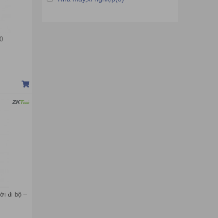
0
ời đi bộ –