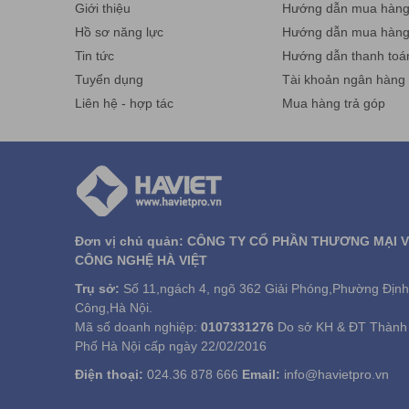
Giới thiệu
Hướng dẫn mua hàng 
• Thiết kế mô-đun hóa, dễ dàng bảo trì và thay thế
• Pin dự phòng 4-8 tiếng (Tùy chọn)
Hồ sơ năng lực
Hướng dẫn mua hàn
Tin tức
Hướng dẫn thanh toá
Tuyển dụng
Tài khoản ngân hàng
Liên hệ - hợp tác
Mua hàng trả góp
Đơn vị chủ quản: CÔNG TY CỔ PHẦN THƯƠNG MẠI 
CÔNG NGHỆ HÀ VIỆT
Trụ sở:
Số 11,ngách 4, ngõ 362 Giải Phóng,Phường Định
Công,Hà Nội.
Mã số doanh nghiệp:
0107331276
Do sở KH & ĐT Thành
Phố Hà Nội cấp ngày 22/02/2016
Điện thoại:
024.36 878 666
Email:
info@havietpro.vn