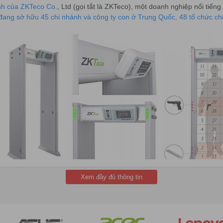
inh của ZKTeco Co
., Ltd (gọi tắt là ZKTeco), một doanh nghiệp nổi tiế
ang sở hữu 45 chi nhánh và công ty con ở Trung Quốc, 48 tổ chức c
Xem đầy đủ thông tin