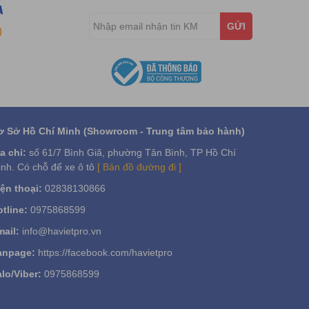
GỬI
ơ Sở Hồ Chí Minh (Showroom - Trung tâm bảo hành)
a chỉ:
số 61/7 Bình Giã, phường Tân Bình, TP Hồ Chí
nh. Có chỗ để xe ô tô
[ Bản đồ đường đi ]
ện thoại:
02838130866
tline:
0975868599
ail:
info@havietpro.vn
anpage:
https://facebook.com/havietpro
lo/Viber:
0975868599