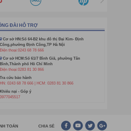
 hàng đầu Trung Quốc” và được nhiều doanh nghiệp
ỔNG ĐÀI HỖ TRỢ
 tựu kỹ thuật, chất lượng sản phẩm, hiệu suất, độ tin
 ty trong số 500 công ty hàng đầu thế giới đã sử dụng
Cơ sở HN:Số 64-B2 khu đô thị Đại Kim- Định
Công,phường Định Công,TP Hà Nội
Điện thoại:0243 68 78 666
Cơ sở HCM:Số 61/7 Bình Giã, phường Tân
Bình,Thành phố Hồ Chí Minh
Điện thoại:0283 81 30 866
Tra cứu bảo hành
HN: 0243 68 78 666 | HCM: 0283 81 30 866
Khiếu nại - Góp ý
0977045517
ANH TOÁN
CHIA SẺ