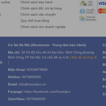
online
Chính sách bảo hành
g
Chính sách đổi, trả lại hàng
n
Chính sách vận chuyển
Quy chế hoạt động
Chính sách cho doanh nghiệp
Cơ Sở Hà Nội (Showroom - Trung tâm bảo hành)
C
Địa chỉ:
Số 64-B2 khu đô thị Đại Kim- Định Công,phường
Đị
Định Công,TP Hà Nội. Có chỗ để xe ô tô
[ Bản đồ đường đi
Mi
]
VÀ
Đi
Điện thoại:
02436878666
Ho
Hotline:
0975868599
Em
Email:
info@havietpro.vn
F
Fanpage:
https://facebook.com/havietpro
Za
Zalo/Viber:
0975868599