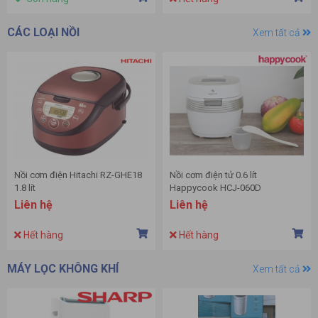
CÁC LOẠI NỒI
Xem tất cả
Nồi cơm điện Hitachi RZ-GHE18
Nồi cơm điện tử 0.6 lít
1.8 lít
Happycook HCJ-060D
Liên hệ
Liên hệ
Hết hàng
Hết hàng
MÁY LỌC KHÔNG KHÍ
Xem tất cả