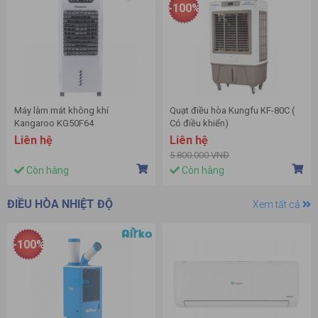
-100%
Máy làm mát không khí
Quạt điều hòa Kungfu KF-80C (
Kangaroo KG50F64
Có điều khiển)
Liên hệ
Liên hệ
5.800.000 VNĐ
Còn hàng
Còn hàng
ĐIỀU HÒA NHIỆT ĐỘ
Xem tất cả
-100%