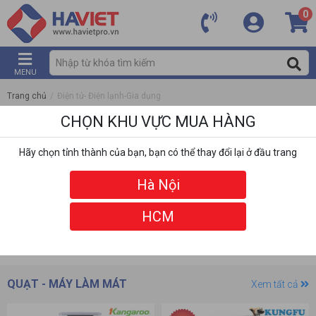
0
MENU
Trang chủ
/
Điện tử- Điện lạnh-Gia dụng
CHỌN KHU VỰC MUA HÀNG
Hãy chọn tỉnh thành của bạn, bạn có thể thay đổi lại ở đầu trang
Hà Nội
HCM
DANH MỤC
BỘ LỌC
QUẠT - MÁY LÀM MÁT
Xem tất cả