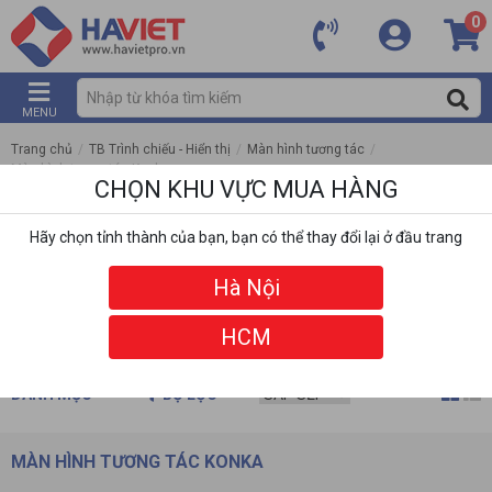
0
MENU
Trang chủ
/
TB Trình chiếu - Hiển thị
/
Màn hình tương tác
/
Màn hình tương tác Konka
CHỌN KHU VỰC MUA HÀNG
Hãy chọn tỉnh thành của bạn, bạn có thể thay đổi lại ở đầu trang
Hà Nội
HCM
DANH MỤC
BỘ LỌC
MÀN HÌNH TƯƠNG TÁC KONKA