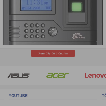
Xem đầy đủ thông tin
p người dùng vận hành, cấu hình và thao tác một cách đơn giản, phù
máy
, thậm chí không cần kết nối với máy tính hay bất cứ thiết bị nào khá
 quản trị phức tạp khác.
Hiện nay máy chấm công Slicon
trên thị trư
YOUTUBE
T