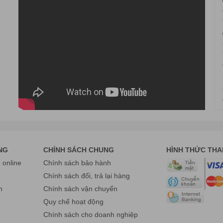
 máy chấm công
. Với nhiều năm kinh nghiệm đi đầu về lĩnh vực máy c
NG
CHÍNH SÁCH CHUNG
HÌNH THỨC TH
 cấp và phân phối các thiết bị điện tử
nếu bạn có thắc mắc gì thì hãy l
online
Chính sách bảo hành
 hãng chất lượng tốt nhất.
g
Chính sách đổi, trả lại hàng
n
Chính sách vận chuyển
VIỆT
Quy chế hoạt động
, Q. Hoàng Mai , TP Hà Nội.
Chính sách cho doanh nghiệp
 Q. Thanh Xuân, Hà Nội.