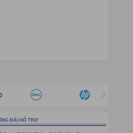
 hợp với nhu cầu cụ thể của doanh nghiệp.
Bạn có thể
ch. Đặc biệt hơn, chỉ cần 1 lần cấu hình là có thể sử
ờng đang là sản phẩm được các trường học, trung tâm,
ỔNG ĐÀI HỖ TRỢ