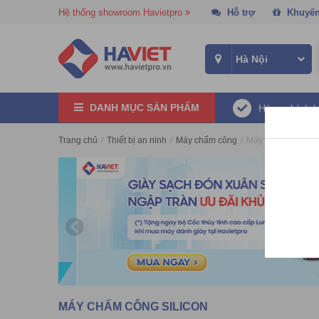
Hệ thống showroom Havietpro
Hỗ trợ
Khuyến
DANH MỤC SẢN PHẨM
Hàng chính 
Trang chủ
/
Thiết bị an ninh
/
Máy chấm công
/
Máy chấm công Sil
MÁY CHẤM CÔNG SILICON