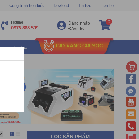
Công trình tiêu biểu
Dowload
Tin tức
Liên hệ
0
Hotline
Đăng nhập
0975.868.599
Đăng ký
GIỜ VÀNG GIÁ SỐC
u mãi chu đáo
LỌC SẢN PHẨM