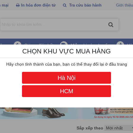
 mại
In hóa đơn điện tử
Tra cứu bảo hành
Giới thiệu
hãng
Giá ưu đãi nhất
Miễn phí vận chuyển
Hậ
CHỌN KHU VỰC MUA HÀNG
icon
Hãy chọn tỉnh thành của bạn, bạn có thể thay đổi lại ở đầu trang
Hà Nội
HCM
Sắp xếp theo