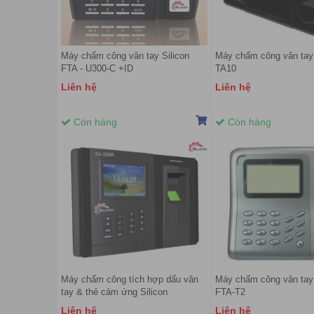
Máy chấm công vân tay Silicon
Máy chấm công vân tay 
FTA - U300-C +ID
TA10
Liên hệ
Liên hệ
Còn hàng
Còn hàng
Máy chấm công tích hợp dấu vân
Máy chấm công vân tay 
tay & thẻ cảm ứng Silicon
FTA-T2
TA2300+RFID
Liên hệ
Liên hệ