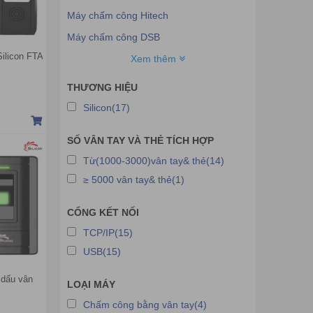
Máy chấm công Hitech
Máy chấm công DSB
ilicon FTA
Máy chấm công Silicon
Xem thêm
Máy chấm công KJTech
THƯƠNG HIỆU
Máy chấm công Okyo
Silicon(17)
Máy chấm công HIP
SỐ VÂN TAY VÀ THẺ TÍCH HỢP
Máy chấm công HYSOON
Từ(1000-3000)vân tay& thẻ(14)
Máy chấm công Aurora
≥ 5000 vân tay& thẻ(1)
Máy chấm công Smart
Máy chấm công WISE EYE
CỔNG KẾT NỐI
Máy chấm công IDteck
TCP/IP(15)
USB(15)
Máy chấm công GRANDING
Máy chấm công TiTa
 dấu vân
LOẠI MÁY
Máy chấm công Hikvision
Chấm công bằng vân tay(4)