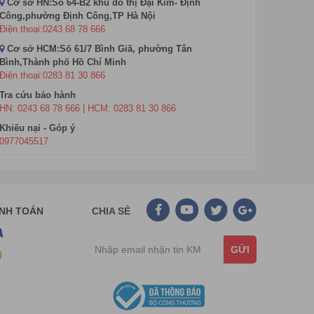
Cơ sở HN:Số 64-B2 khu đô thị Đại Kim- Định
Công,phường Định Công,TP Hà Nội
Điện thoại:0243 68 78 666
Cơ sở HCM:Số 61/7 Bình Giã, phường Tân
Bình,Thành phố Hồ Chí Minh
Điện thoại:0283 81 30 866
Tra cứu bảo hành
HN: 0243 68 78 666 | HCM: 0283 81 30 866
Khiếu nại - Góp ý
0977045517
hấm công, máy chiếu, máy quét mã vạch... chúng tôi tự
ANH TOÁN
CHIA SẺ
iên hệ ngay với chúng tôi để được tư vấn rõ hơn. Chúc
GỬI