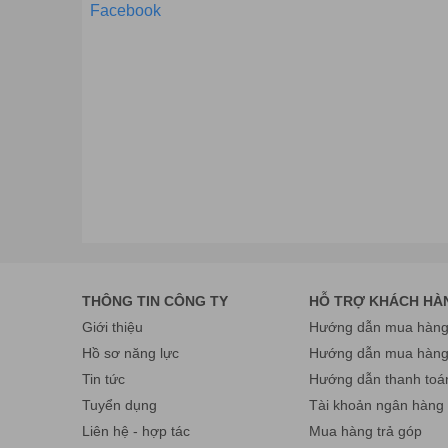
Facebook
Hà Việt Pro
là sự lựa chọn hàng đầu về các
sản phẩm
THÔNG TIN CÔNG TY
HỖ TRỢ KHÁCH HÀ
tin sẽ không làm bạn thất vọng.
Là đơn vị chuyên cung
Giới thiệu
Hướng dẫn mua hàng 
bạn chọn cho mình chiếc
máy chấm công Slicon
chính
Hồ sơ năng lực
Hướng dẫn mua hàn
Mọi chi tiết xin liên hệ:
Tin tức
Hướng dẫn thanh toá
CÔNG TY CỔ PHẦN THƯƠNG MẠI VÀ CÔNG NGHỆ HÀ 
Tuyển dụng
Tài khoản ngân hàng
Trụ sở: Số 11, ngách 4, ngõ 362 ,Giải Phóng, P. Thịnh Liệt
Liên hệ - hợp tác
Mua hàng trả góp
Cơ sở HN: số 26 , ngõ 181 Trường Chinh, P. Khương Mai,