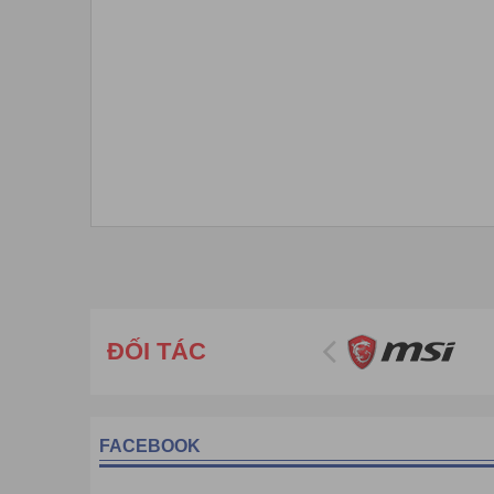
Máy chấm công Slicon
là dòng máy chấm công cho phé
hoàn toàn khai báo thông tin trực tiếp lên phần cứng 
dụng được, không cần dùng thêm các phần mềm hỗ trợ
ĐỐI TÁC
xí nghiệp, khu công nghiệp lựa chọn hàng đầu.
FACEBOOK