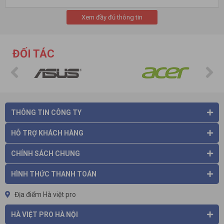
số thứ tự, quét mã, đọc thẻ từ, qr code, barcode được tích hợp
linh động cho từng hệ thống. Đối với bệnh viện Kiosk sẽ được
Xem đầy đủ thông tin
cung cấp tính năng in số thứ tự và đọc mã vạch cùng màn
hình tra cứu bằng cảm ứng chuyên dụng.
Các tính năng trên được
ứng dụng ra sao trong bệnh viện ?
ĐỐI TÁC
Hệ thống đăng ký khám bệnh. Thông thường khi khám bệnh
bạn sẽ phải qua bước mua hồ sơ, điền tên, ngày sinh và triệu
chứng bạn muốn điều trị. Bằng Kiosk bạn có thể đăng ký
thông tin ngay trên màn hình và in ra cho mình số thứ tự và
phòng khám, cụ thể hơn bạn có thể biết bác sĩ nào sẽ khám
cho mình.
THÔNG TIN CÔNG TY
HỖ TRỢ KHÁCH HÀNG
CHÍNH SÁCH CHUNG
HÌNH THỨC THANH TOÁN
Địa điểm Hà việt pro
HÀ VIỆT PRO HÀ NỘI