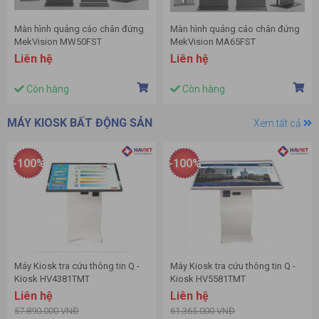
Màn hình quảng cáo chân đứng
Màn hình quảng cáo chân đứng
MekVision MW50FST
MekVision MA65FST
Liên hệ
Liên hệ
Còn hàng
Còn hàng
MÁY KIOSK BẤT ĐỘNG SẢN
Xem tất cả
-100%
-100%
Máy Kiosk tra cứu thông tin Q -
Máy Kiosk tra cứu thông tin Q -
Kiosk HV4381TMT
Kiosk HV5581TMT
Liên hệ
Liên hệ
57.890.000 VNĐ
61.365.000 VNĐ