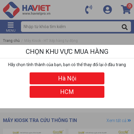
0
MENU
Trang chủ
/
Máy Kisok - HT Xếp hàng tự động
CHỌN KHU VỰC MUA HÀNG
Hãy chọn tỉnh thành của bạn, bạn có thể thay đổi lại ở đầu trang
Hà Nội
HCM
DANH MỤC
BỘ LỌC
MÁY KIOSK TRA CỨU THÔNG TIN
Xem tất cả