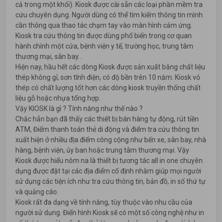
cả trong một khối). Kiosk được cài sẵn các loại phần mềm tra
cứu chuyên dụng. Người dùng có thể tìm kiếm thông tin mình
cần thông qua thao tác chạm tay vào màn hình cảm ứng.
Kiosk tra cứu thông tin được dùng phổ biến trong cơ quan
hành chính một cửa, bệnh viện y tế, trường học, trung tâm
thương mại, sân bay...
Hiện nay, hầu hết các dòng Kiosk được sản xuất bằng chất liệu
thép không gỉ, sơn tĩnh điện, có độ bền trên 10 năm. Kiosk vỏ
thép có chất lượng tốt hơn các dòng kiosk truyền thống chất
liệu gỗ hoặc nhựa tổng hợp.
Vậy KIOSK là gì ? Tính năng như thế nào ?
Chắc hẳn bạn đã thấy các thiết bị bán hàng tự động, rút tiền
ATM, Điểm thanh toán thẻ di động và điểm tra cứu thông tin
xuất hiện ở nhiều địa điểm công cộng như bến xe, sân bay, nhà
hàng, bệnh viện, ủy ban hoặc trung tâm thương mại. Vậy
Kiosk được hiểu nôm na là thiết bị tương tác all in one chuyên
dụng được đặt tại các địa điểm cố định nhằm giúp mọi người
sử dụng các tiện ích như tra cứu thông tin, bản đồ, in số thứ tự
và quảng cáo.
Kiosk rất đa dạng về tính năng, tùy thuộc vào nhu cầu của
người sử dụng. Điển hình Kiosk sẽ có một số công nghệ như in