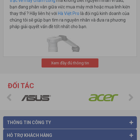
trặc về máy chấm công
mà không biết nguyên nhân vì đâu,
bạn đang phân vân giữa việc mua máy mới hoặc mua linh kiện
thay thế ? Hãy liên hệ với
Hà Việt Pro
là đội ngũ kinh doanh của
chúng tôi sẽ giúp bạn tìm ra nguyên nhân và đưa ra phương
pháp giải quyết vấn đề tốt nhất cho bạn.
Xem đầy đủ thông tin
ĐỐI TÁC
Chúng tôi chuyên cung cấp tất cả
các phụ kiện máy chấm
công nhằm phục vụ tốt nhất cho các hệ thống chấm công của
doanh nghiệp. Với phương châm chỉ cung cấp sản phẩm chính
hãng,
khách hàng hoàn toàn có thể yên tâm về chất lượng
THÔNG TIN CÔNG TY
sản phẩm và dịch vụ của chúng tôi.
Các phụ kiện cho máy
chấm công bao gồm:
Đầu đọc phụ, thẻ chấm công, thẻ từ,
HỖ TRỢ KHÁCH HÀNG
adapter, UPS...
Chúc bạn chọn được link kiện máy chấm công