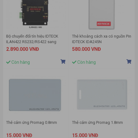
Bộ chuyển đổi tín hiệu IDTECK
Thẻ khoảng cách xa có nguồn Pin
ILAN422 RS232/RS422 sang
IDTECK IDA245N
TCP/IP
2.890.000 VNĐ
580.000 VNĐ
Còn hàng
Còn hàng
Thẻ cảm ứng Promag 0.8mm
Thẻ cảm ứng Promag 1.8mm
15.000 VNĐ
15.000 VNĐ