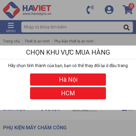
0
MENU
Trang chủ
/
Thiết bị an ninh
/
Phụ kiện thiết bị an ninh
/
Phụ kiện máy chấm công
CHỌN KHU VỰC MUA HÀNG
Hãy chọn tỉnh thành của bạn, bạn có thể thay đổi lại ở đầu trang
Hà Nội
HCM
DANH MỤC
BỘ LỌC
PHỤ KIỆN MÁY CHẤM CÔNG