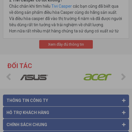
2 Tivi Casper có tốt không?
Chắc chắn khi tìm hiểu
Tivi Casper
các bạn cũng đã biết qua
về dòng sản phẩm điều hòa Casper cùng do hãng sản xuất.
Và điều hòa casper đã vào thị trường 4 năm và đã được người
tiêu dùng rất tin tưởng và trải nghiệm về chất lượng.
Hơn nữa rất nhiều mặt hàng chúng ta sử dụng có xuất xứ từ
Thái Lan và đã từng biết về chất lượng của nó. Vì thế các bạn
hoàn toàn có thể yên tâm về chất lượng của những chiếc tivi
Xem đầy đủ thông tin
Casper
3 Tivi casper có những kích cỡ màn hình nào?
Nhằm phục vụ được số lượng khách hàng tối đa, hãng tivi
ĐỐI TÁC
casper trang bị cho mình đầy đủ các kích cỡ màn hình. Từ đó
giúp khách hàng có nhiều lựa chọn kích thước tivi cho mình và
có thể bố trí lắp đặt ở nhiều nơi khác nhau.
Các bạn có thể tìm mua cho mình các loại tivi với đầy đủ kích
cỡ như: 32 inch, 43 inch, 50 inch, 55 inch, 65 inch và 75 inch
THÔNG TIN CÔNG TY
HỖ TRỢ KHÁCH HÀNG
CHÍNH SÁCH CHUNG