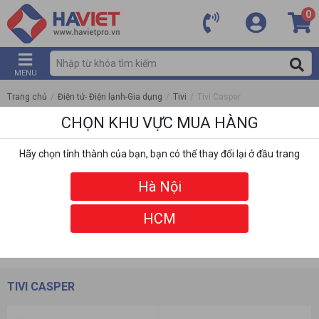
0
MENU
Trang chủ
/
Điện tử- Điện lạnh-Gia dụng
/
Tivi
/
Tivi Casper
CHỌN KHU VỰC MUA HÀNG
Hãy chọn tỉnh thành của bạn, bạn có thể thay đổi lại ở đầu trang
Hà Nội
HCM
DANH MỤC
BỘ LỌC
TIVI CASPER