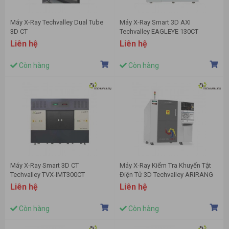
Máy X-Ray Techvalley Dual Tube
Máy X-Ray Smart 3D AXI
3D CT
Techvalley EAGLEYE 130CT
(EAGLEYE 160CT)
Liên hệ
Liên hệ
Còn hàng
Còn hàng
Máy X-Ray Smart 3D CT
Máy X-Ray Kiểm Tra Khuyến Tật
Techvalley TVX-IMT300CT
Điện Tử 3D Techvalley ARIRANG
(IMT225CT / IMT240CT)
130CT
Liên hệ
Liên hệ
Còn hàng
Còn hàng