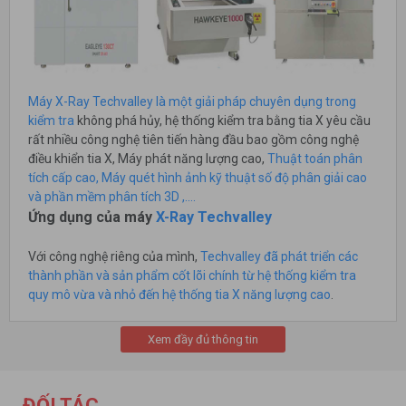
Máy X-Ray Techvalley là một giải pháp chuyên dụng trong
kiểm tra
không phá hủy, hệ thống kiểm tra bằng tia X yêu cầu
rất nhiều công nghệ tiên tiến hàng đầu bao gồm công nghệ
điều khiển tia X, Máy phát năng lượng cao,
Thuật toán phân
tích cấp cao, Máy quét hình ảnh kỹ thuật số độ phân giải cao
và phần mềm phân tích 3D ,….
Ứng dụng của máy
X-Ray Techvalley
Với công nghệ riêng của mình,
Techvalley đã phát triển các
thành phần và sản phẩm cốt lõi chính từ hệ thống kiểm tra
quy mô vừa và nhỏ đến hệ thống tia X năng lượng cao
.
Techvalley đã và đang cung cấp các loại hệ thống kiểm tra /
phân tích tia X công nghiệp khác nhau cho tất cả các ngành
Xem đầy đủ thông tin
công nghiệp bao gồm kim loại, điện / điện tử, chất bán dẫn,
linh kiện ô tô, pin thứ cấp và thùng chứa, v.v. Được
Techvalley nhận được hơn 50 bằng sáng chế và sở hữu trí tuệ
ĐỐI TÁC