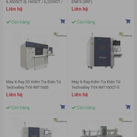
IL4505CT (IL1605CT / IL2205CT /
ENIF3 (XRF)
IL3205CT)
Liên hệ
Liên hệ
Còn hàng
Còn hàng
Máy X-Ray 2D Kiểm Tra Điện Tử
Máy X-Ray Kiểm Tra Điện Tử
Techvalley TVX-IMT160S
Techvalley TVX-IMT160CT-S
(IMT110S)
(IMT160CT-S1)
Liên hệ
Liên hệ
Còn hàng
Còn hàng