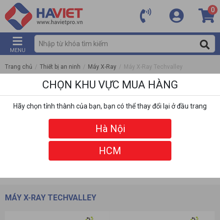
0
MENU
Trang chủ
/
Thiết bị an ninh
/
Máy X-Ray
/
Máy X-Ray Techvalley
CHỌN KHU VỰC MUA HÀNG
Hãy chọn tỉnh thành của bạn, bạn có thể thay đổi lại ở đầu trang
Hà Nội
HCM
DANH MỤC
BỘ LỌC
MÁY X-RAY TECHVALLEY