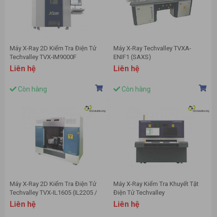
Máy X-Ray 2D Kiểm Tra Điện Tử
Máy X-Ray Techvalley TVXA-
Techvalley TVX-IM9000F
ENIF1 (SAXS)
(IM1300F)
Liên hệ
Liên hệ
Còn hàng
Còn hàng
Máy X-Ray 2D Kiểm Tra Điện Tử
Máy X-Ray Kiểm Tra Khuyết Tật
Techvalley TVX-IL1605 (IL2205 /
Điện Tử Techvalley
IL3205)
HAWKEYE9020L AXI
Liên hệ
Liên hệ