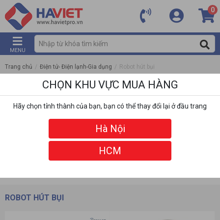
0
MENU
Trang chủ
/
Điện tử- Điện lạnh-Gia dụng
/
Robot hút bụi
CHỌN KHU VỰC MUA HÀNG
Hãy chọn tỉnh thành của bạn, bạn có thể thay đổi lại ở đầu trang
Hà Nội
HCM
DANH MỤC
BỘ LỌC
ROBOT HÚT BỤI