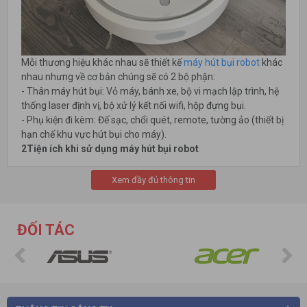
Mỗi thương hiệu khác nhau sẽ thiết kế
máy hút bụi robot
khác
nhau nhưng về cơ bản chúng sẽ có 2 bộ phận:
- Thân máy hút bụi: Vỏ máy, bánh xe, bộ vi mạch lập trình, hệ
thống laser định vị, bộ xử lý kết nối wifi, hộp đựng bụi.
- Phụ kiện đi kèm: Đế sạc, chổi quét, remote, tường ảo (thiết bị
hạn chế khu vực hút bụi cho máy).
2Tiện ích khi sử dụng máy hút bụi robot
- Làm sạch đa dạng các loại rác thải như bụi bẩn, lông thú,
tóc...
Xem đầy đủ thông tin
- Làm việc hiệu quả trên nhiều loại sàn khác nhau từ sàn gỗ,
sàn gạch, sàn đá đến sàn thảm.
ĐỐI TÁC