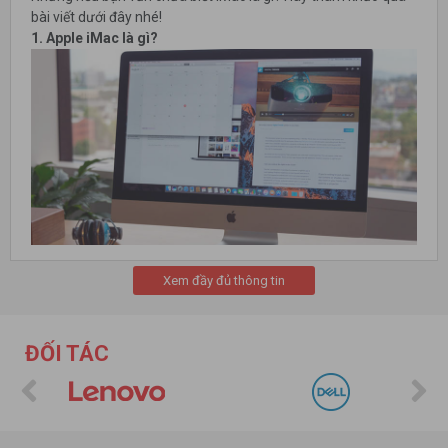
bài viết dưới đây nhé!
1. Apple iMac là gì?
Xem đầy đủ thông tin
- Khái niệm
Apple iMa
c là thiết bị 2 trong 1, iMac bao gồm màn hình và
CPU được tích hợp bên trong do hãng Apple của Mỹ sản xuất.
ĐỐI TÁC
Có thể hiểu iMac là
dòng máy tính để bàn
được trang bị đầy đủ
cổng kết nối với các thiết bị như: Bàn phím Magic Keyboard,
Chuột Magic Mouse,... ; Có khả năng tích hợp được với các
thiết bị như: iPad, iPhone, iPod, Mac Mini, Apple Tivi và
Macbook.