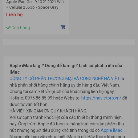
Apple iPad Gen 9 10.2" 2021 Wifi
+ Cellular 256Gb - Space Gray
MK4E3ZA/A
Liên hệ
Còn hàng
Apple iMac là gì? Dùng để làm gì? Lịch sử phát triển của
iMac
CÔNG TY CỔ PHẦN THƯƠNG MẠI VÀ CÔNG NGHỆ HÀ VIỆT
là
nhầ phân phối hàng chính hãng uy tín hàng đầu Việt Nam.
Chúng tôi cam kết về lợi ích của khác hàng liên hệ ngay :
Hotline: 0975 86 85 99 hoặc Website:
https://havietpro.vn/
để
được tư vấn tốt hơn.
HÀ VIỆT XIN CẢM ƠN QUÝ KHÁCH HÀNG.
Với sự cạnh tranh khốc liệt của các thiết bị thông minh hiện
nay. Ông trùm Apple đã tung ra hàng loạt các sản phẩm thu
hút những người tiêu dùng khó tính trong đó có
Apple iMac
.
Nhưng nếu bạn vẫn chưa biết iMac là gì? Hãy tham khảo qua