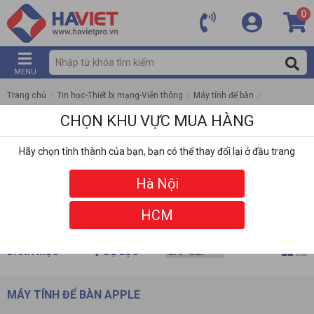
0
MENU
Trang chủ
/
Tin học-Thiết bị mạng-Viễn thông
/
Máy tính để bàn
/
Máy tính để bàn Apple
CHỌN KHU VỰC MUA HÀNG
Hãy chọn tỉnh thành của bạn, bạn có thể thay đổi lại ở đầu trang
Hà Nội
HCM
DANH MỤC
BỘ LỌC
MÁY TÍNH ĐỂ BÀN APPLE