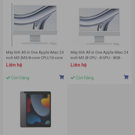
Máy tính All in One Apple iMac 24
Máy tính All in One Apple iMac 24
inch M3 (M3/8‑core CPU/10‑core
inch M3 (8 CPU - 8 GPU - 8GB -
GPU/8GB/512GB)
256GB) MQR93SA/A -Bạc
Liên hệ
Liên hệ
Còn hàng
Còn hàng