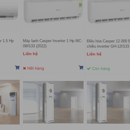
r 1.5 Hp
Máy lạnh Casper Inverter 1 Hp MC-
Điều hòa Casper 12.000 
09IS33 (2022)
chiều inverter GH-12IS33
Liên hệ
Liên hệ
Hết hàng
Còn hàng