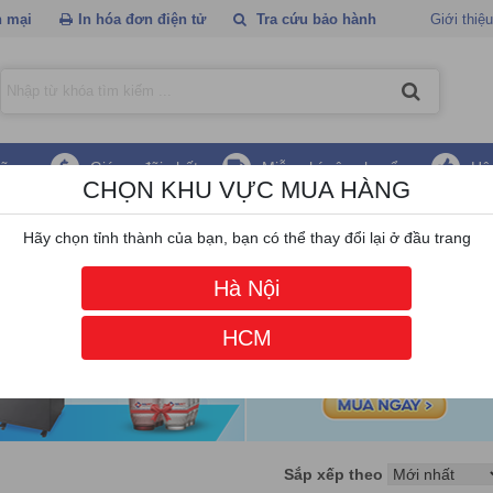
 mại
In hóa đơn điện tử
Tra cứu bảo hành
Giới thiệu
hãng
Giá ưu đãi nhất
Miễn phí vận chuyển
Hậ
CHỌN KHU VỰC MUA HÀNG
Hãy chọn tỉnh thành của bạn, bạn có thể thay đổi lại ở đầu trang
Hà Nội
HCM
Sắp xếp theo