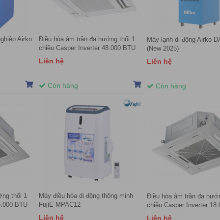
ghiệp Airko
Điều hòa âm trần đa hướng thổi 1
Máy lạnh di động Airko 
chiều Casper Inverter 48.000 BTU
(New 2025)
CC-48IS33 (Model 2022)
Liên hệ
Liên hệ
Còn hàng
Còn hàng
ng thổi 1
Máy điều hòa di động thông minh
Điều hòa âm trần đa hướn
36.000 BTU
FujiE MPAC12
chiều Casper Inverter 18
)
CC-18IS33 (Model 2022)
Liên hệ
Liên hệ