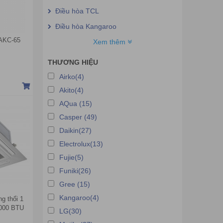
Điều hòa TCL
Điều hòa Kangaroo
DAKC-65
Điều hòa Nagakawa
Xem thêm
Điều hòa Akito
THƯƠNG HIỆU
Điều hòa FujiHome
Airko(4)
Akito(4)
AQua (15)
Casper (49)
Daikin(27)
Electrolux(13)
Fujie(5)
Funiki(26)
Gree (15)
Kangaroo(4)
g thổi 1
.000 BTU
LG(30)