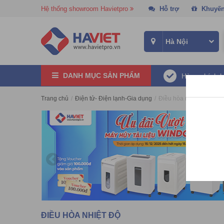
Hệ thống showroom Havietpro
Hỗ trợ
Khuyến
DANH MỤC SẢN PHẨM
Hàng chính 
Trang chủ
/
Điện tử- Điện lạnh-Gia dụng
/
Điều hòa nhiệt độ
ĐIỀU HÒA NHIỆT ĐỘ