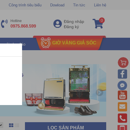
Công trình tiêu biểu
Dowload
Tin tức
Liên hệ
0
Hotline
Đăng nhập
0975.868.599
Đăng ký
GIỜ VÀNG GIÁ SỐC
u mãi chu đáo
LỌC SẢN PHẨM