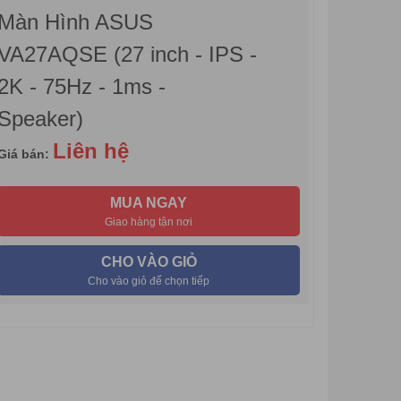
Màn Hình ASUS
VA27AQSE (27 inch - IPS -
2K - 75Hz - 1ms -
Speaker)
Liên hệ
Giá bán:
MUA NGAY
Giao hàng tận nơi
CHO VÀO GIỎ
Cho vào giỏ để chọn tiếp