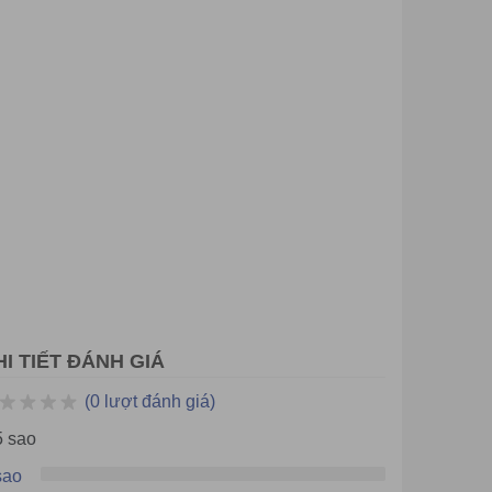
t hàng
Hết hàng
Hết hàng
HI TIẾT ĐÁNH GIÁ
(0 lượt đánh giá)
5 sao
sao