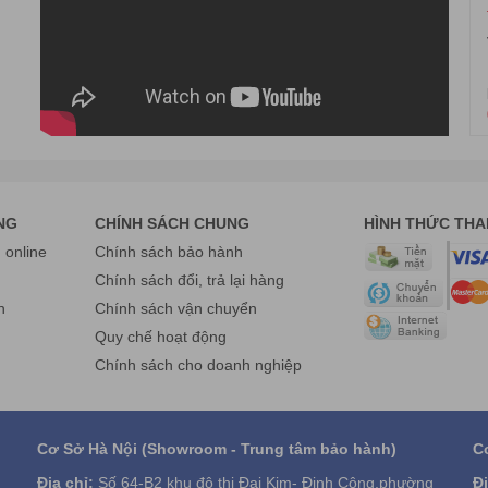
NG
CHÍNH SÁCH CHUNG
HÌNH THỨC TH
online
Chính sách bảo hành
g
Chính sách đổi, trả lại hàng
n
Chính sách vận chuyển
Quy chế hoạt động
Chính sách cho doanh nghiệp
Cơ Sở Hà Nội (Showroom - Trung tâm bảo hành)
C
Địa chỉ:
Số 64-B2 khu đô thị Đại Kim- Định Công,phường
Đị