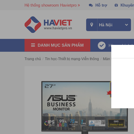
Hệ thống showroom Havietpro
Hỗ trợ
Khuyến
DANH MỤC SẢN PHẨM
Hàng chính 
Trang chủ
/
Tin học-Thiết bị mạng-Viễn thông
/
Màn hình máy tính