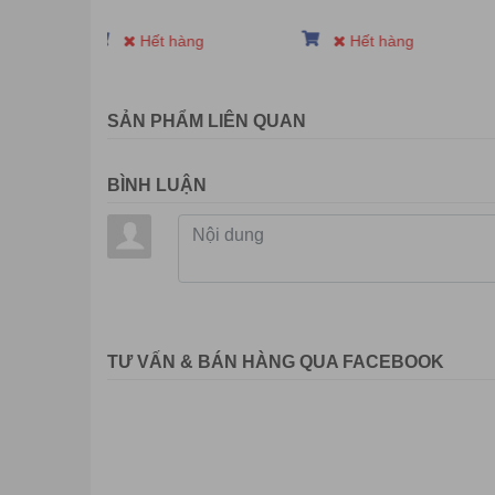
Net Weight : 5.55 k
Hết hàng
Hết hàng
Cân nặng
Net Weight without 
Gross Weight : 7.9 
SẢN PHẨM LIÊN QUAN
Phụ kiện
Dây nguồn, cáp H
BÌNH LUẬN
TƯ VẤN & BÁN HÀNG QUA FACEBOOK