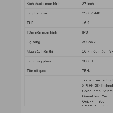
Kích thước màn hình
27 inch
Độ phân giải
2560x1440
Tỉ lệ
16:9
Tấm nền màn hình
IPS
Độ sáng
350cd/㎡
Màu sắc hiển thị
16.7 triệu màu - (
Độ tương phản
3000:1
Tần số quét
75Hz
Trace Free Technol
SPLENDID Technol
Color Temp. Select
GamePlus : Yes
QuickFit : Yes
HDCP : Yes, 1.4
Features
VRR Technology : 