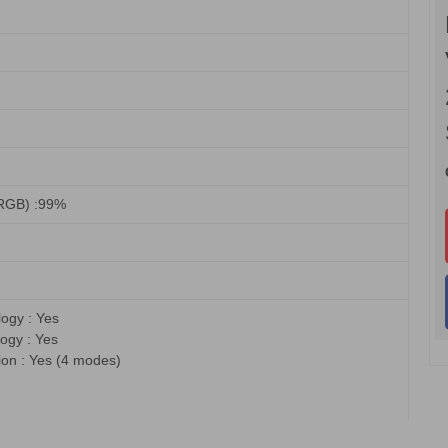
sRGB) :99%
ogy : Yes
ogy : Yes
ion : Yes (4 modes)
Yes (Adaptive-Sync)