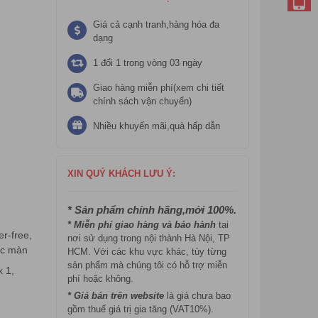
Giá cả cạnh tranh,hàng hóa đa
dạng
1 đổi 1 trong vòng 03 ngày
Giao hàng miễn phí(xem chi tiết
chính sách vận chuyển)
Nhiều khuyến mãi,quà hấp dẫn
XIN QUÝ KHÁCH LƯU Ý:
* Sản phẩm chính hãng,mới 100%.
* Miễn phí giao hàng và bảo hành
tại
r-free,
nơi sử dụng trong nội thành Hà Nội, TP
ọc màn
HCM. Với các khu vực khác, tùy từng
sản phẩm mà chúng tôi có hỗ trợ miễn
x 1,
phí hoặc không.
* Giá bán trên website
là giá chưa bao
gồm thuế giá trị gia tăng (VAT10%).