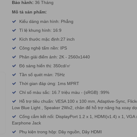
Bảo hành:
36 Tháng
Mô tả sản phẩm:
Kiểu dáng màn hình: Phẳng
Tỉ lệ khung hình: 16:9
Kích thước mặc định:27 inch
Công nghệ tấm nền: IPS
Phân giải điểm ảnh: 2K - 2560x1440
Độ sáng hiển thị: 350cd/㎡
Tần số quét màn: 75Hz
Thời gian đáp ứng: 1ms MPRT
Chỉ số màu sắc: 16.7 triệu màu - (sRGB) :99%
Hỗ trợ tiêu chuẩn: VESA 100 x 100 mm, Adaptive-Sync, Flicke
Low Blue Light , Speaker 2Wx2, chân đế hỗ trợ nâng hạ xoay d
Cổng cắm kết nối: DisplayPort 1.2 x 1, HDMI(v1.4) x 1, VGA 
Earphone Jack
Phụ kiện trong hộp: Dây nguồn, Dây HDMI