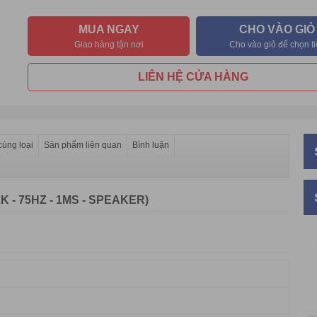
MUA NGAY
CHO VÀO GIỎ
Giao hàng tận nơi
Cho vào giỏ để chọn t
LIÊN HỆ CỬA HÀNG
ùng loại
Sản phẩm liên quan
Bình luận
K - 75HZ - 1MS - SPEAKER)