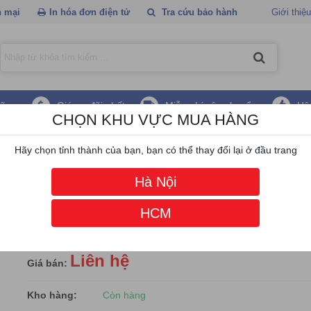
 mại
In hóa đơn điện tử
Tra cứu bảo hành
Giới thiệu
hãng
Giá ưu đãi nhất
Miễn phí vận chuyển
Hậ
CHỌN KHU VỰC MUA HÀNG
/
Màn hình Asus
/
Màn Hình ASUS VA27AQSE (27 inch - IPS - 2K - 75Hz - 1ms - S
Hãy chọn tỉnh thành của bạn, bạn có thể thay đổi lại ở đầu trang
Màn Hình ASUS VA27AQSE (27 inch -
Hà Nội
- 2K - 75Hz - 1ms - Speaker)
HCM
Mã hàng:
|
Đánh giá:
|
Lượt xem:
17
Liên hệ
Giá bán:
Kho hàng:
Còn hàng