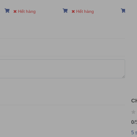
g (12.24 lbs)
Hết hàng
Hết hàng
Hế
Stand : 3.5 kg (7.72 lbs)
kg (17.42 lbs)
DMI
C
0
/
5 