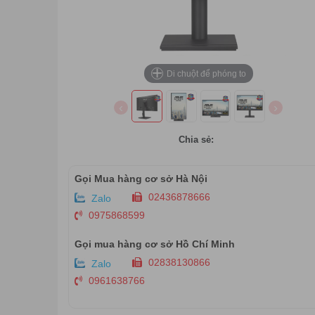
+
Di chuột để phóng to
‹
›
Chia sẻ:
Gọi Mua hàng cơ sở Hà Nội
02436878666
Zalo
0975868599
Gọi mua hàng cơ sở Hồ Chí Minh
02838130866
Zalo
0961638766