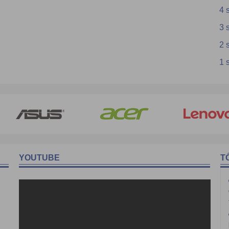
4 
3 
2 
1 
YOUTUBE
T