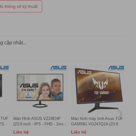
ủ thông số kỹ thuật
s, DisplayWidget Center
s
ogy : Yes
: Yes
 cập nhật...
es
n : <17.7W
e : <0.5W
<0.3W
›
, 50/60Hz
 x H x D) : 61.35 x 52.95 x 22.40 cm (24.15" x 20.85" x 8.82")
TUF
Màn Hình ASUS VZ24EHF
Màn hình máy tính Asus TUF
Màn 
thout Stand (W x H x D) : 61.35 x 35.85 x 4.6 cm (24.15" x
S -
(23.8 inch - IPS - FHD - 1ms -
GAMING VG247Q1A (23.8
PA27
100Hz)
inch/ FHD/ VA / 165Hz/
inch
Liên hệ
Liên hệ
Liên
H x D) : 69.4 x 46.0 x 14.3 cm (27.32" x 18.11" x 5.63")
DP+HDMI)