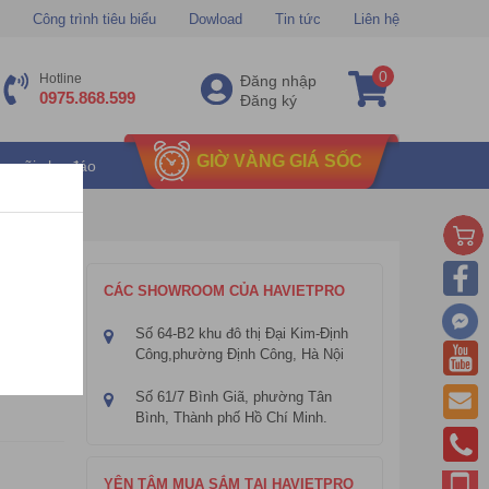
Công trình tiêu biểu
Dowload
Tin tức
Liên hệ
0
Hotline
Đăng nhập
0975.868.599
Đăng ký
GIỜ VÀNG GIÁ SỐC
u mãi chu đáo
peaker)
 IPS
CÁC SHOWROOM CỦA HAVIETPRO
Số 64-B2 khu đô thị Đại Kim-Định
Công,phường Định Công, Hà Nội
Số 61/7 Bình Giã, phường Tân
Bình, Thành phố Hồ Chí Minh.
YÊN TÂM MUA SẮM TẠI HAVIETPRO