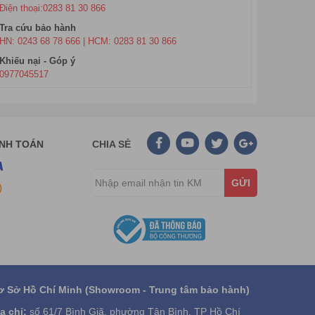
Điện thoại:0283 81 30 866
Tra cứu bảo hành
HN: 0243 68 78 666 | HCM: 0283 81 30 866
Khiếu nại - Góp ý
0977045517
ANH TOÁN
CHIA SẺ
GỬI
ơ Sở Hồ Chí Minh (Showroom - Trung tâm bảo hành)
a chỉ:
số 61/7 Bình Giã, phường Tân Bình, TP Hồ Chí