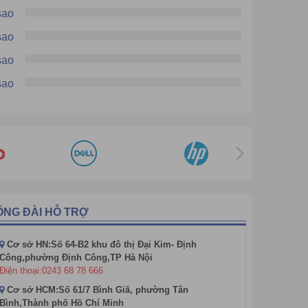
sao
sao
sao
sao
ỔNG ĐÀI HỖ TRỢ
Cơ sở HN:Số 64-B2 khu đô thị Đại Kim- Định
Công,phường Định Công,TP Hà Nội
Điện thoại:0243 68 78 666
Cơ sở HCM:Số 61/7 Bình Giã, phường Tân
Bình,Thành phố Hồ Chí Minh