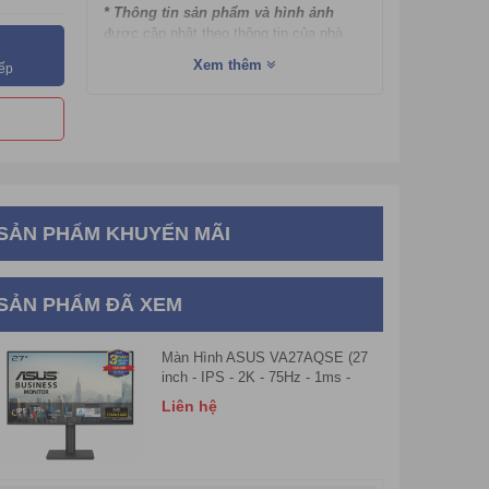
* Thông tin sản phẩm và hình ảnh
được cập nhật theo thông tin của nhà
sản xuất cung cấp.
Xem thêm
iếp
SẢN PHẨM KHUYẾN MÃI
SẢN PHẨM ĐÃ XEM
Màn Hình ASUS VA27AQSE (27
inch - IPS - 2K - 75Hz - 1ms -
Speaker)
Liên hệ