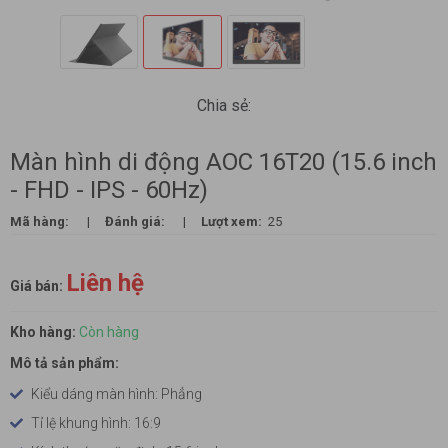
Chia sẻ:
Màn hình di động AOC 16T20 (15.6 inch
- FHD - IPS - 60Hz)
Mã hàng:
|
Đánh giá:
|
Lượt xem:
25
Liên hệ
Giá bán:
Kho hàng:
Còn hàng
Mô tả sản phẩm:
Kiểu dáng màn hình: Phẳng
Tỉ lệ khung hình: 16:9