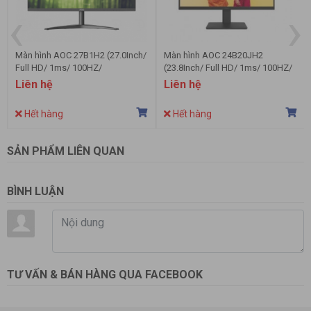
‹
›
Màn hình AOC 27B1H2 (27.0Inch/
Màn hình AOC 24B20JH2
Full HD/ 1ms/ 100HZ/
(23.8Inch/ Full HD/ 1ms/ 100HZ/
250cd/m2/ IPS)
250cd/m2/ IPS)
Liên hệ
Liên hệ
Hết hàng
Hết hàng
SẢN PHẨM LIÊN QUAN
BÌNH LUẬN
TƯ VẤN & BÁN HÀNG QUA FACEBOOK