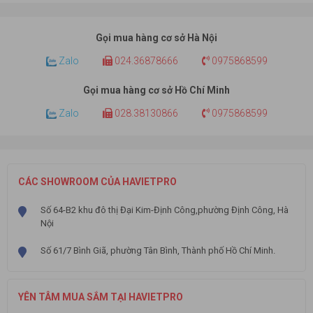
Gọi mua hàng cơ sở Hà Nội
Zalo
024.36878666
0975868599
Gọi mua hàng cơ sở Hồ Chí Minh
Zalo
028.38130866
0975868599
CÁC SHOWROOM CỦA HAVIETPRO
Số 64-B2 khu đô thị Đại Kim-Định Công,phường Định Công, Hà
Nội
Số 61/7 Bình Giã, phường Tân Bình, Thành phố Hồ Chí Minh.
YÊN TÂM MUA SẮM TẠI HAVIETPRO