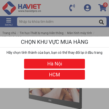
0
MENU
Trang chủ
/
Tin học-Thiết bị mạng-Viễn thông
/
Màn hình máy tính
/
Màn hình AOC
/
Màn hình di động AOC 16T20 (15.6 inch - FHD - IPS - 60Hz)
CHỌN KHU VỰC MUA HÀNG
Hãy chọn tỉnh thành của bạn, bạn có thể thay đổi lại ở đầu trang
Hà Nội
HCM