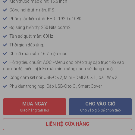
Kích thước mặc định: 15.6 inch
Công nghệ tấm nền: IPS
Phân giải điểm ảnh: FHD - 1920 x 1080
Độ sáng hiển thị: 250 Nits cd/m2
Tần số quét màn: 60Hz
Thời gian đáp ứng:
Chỉ số màu sắc: 16.7 triệu màu
Hỗ trợ tiêu chuẩn: AOC i-Menu cho phép truy cập trực tiếp vào
các cài đặt hiển thị trên màn hình bằng cách sử dụng chuột.
Cổng cắm kết nối: USB-C × 2, Mini HDMI 2.0 × 1, loa 1W × 2
Phụ kiện trong hộp: Cáp USB-C to C , Smart Cover
MUA NGAY
CHO VÀO GIỎ
Giao hàng tận nơi
Cho vào giỏ để chọn tiếp
LIÊN HỆ CỬA HÀNG