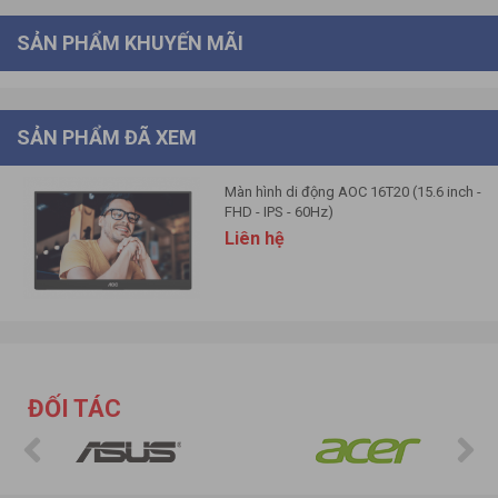
SẢN PHẨM KHUYẾN MÃI
SẢN PHẨM ĐÃ XEM
Màn hình di động AOC 16T20 (15.6 inch -
FHD - IPS - 60Hz)
Liên hệ
ĐỐI TÁC