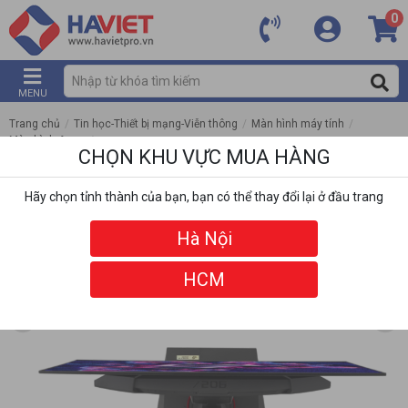
0
MENU
Trang chủ
/
Tin học-Thiết bị mạng-Viễn thông
/
Màn hình máy tính
/
Màn hình Asus
/
CHỌN KHU VỰC MUA HÀNG
Màn hình Gaming ASUS ROG Strix OLED XG27AQDMG (27 inch - QHD - OLED -
240Hz - G-SYNC - DisplayHDR 400)
Hãy chọn tỉnh thành của bạn, bạn có thể thay đổi lại ở đầu trang
Hà Nội
HCM