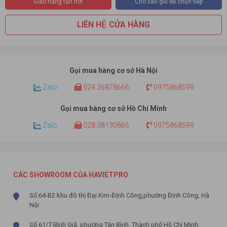
Giao hàng tận nơi
Cho vào giỏ để chọn tiếp
LIÊN HỆ CỬA HÀNG
Gọi mua hàng cơ sở Hà Nội
Zalo
024.36878666
0975868599
Gọi mua hàng cơ sở Hồ Chí Minh
Zalo
028.38130866
0975868599
CÁC SHOWROOM CỦA HAVIETPRO
Số 64-B2 khu đô thị Đại Kim-Định Công,phường Định Công, Hà
Nội
Số 61/7 Bình Giã, phường Tân Bình, Thành phố Hồ Chí Minh.