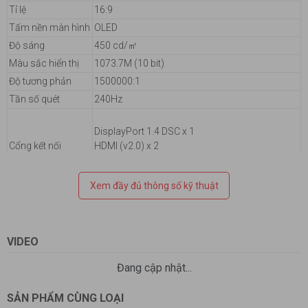
Tỉ lệ
16:9
Tấm nền màn hình
OLED
Độ sáng
450 cd/㎡
Màu sắc hiển thị
1073.7M (10 bit)
Độ tương phản
1500000:1
Tần số quét
240Hz
DisplayPort 1.4 DSC x 1
Cổng kết nối
HDMI (v2.0) x 2
Earphone jack
USB Hub: 2x USB 3.2 Gen 1 Type-A
Xem đầy đủ thông số kỹ thuật
Thời gian đáp ứng
0.03ms
Góc nhìn
178°(H)/178°(V)
FreeSync™ Premium & G-SYNC® Compatible,
VIDEO
OLED Anti-flicker, ASUS OLED Care, uniform
Tính năng
brightness, 99% DCI-P3, and DisplayWidget
Đang cập nhật...
Center
Tiêu thụ năng lượng<25W
SẢN PHẨM CÙNG LOẠI
Điện năng tiêu thụ
Chế độ tiết kiệm năng lượng <0,5W