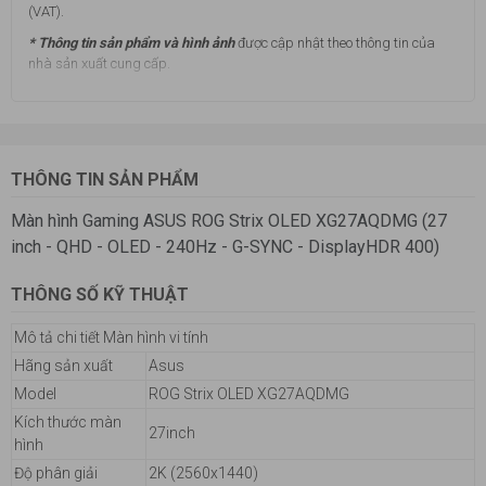
(VAT).
* Thông tin sản phẩm và hình ảnh
được cập nhật theo thông tin của
nhà sản xuất cung cấp.
THÔNG TIN SẢN PHẨM
Màn hình Gaming ASUS ROG Strix OLED XG27AQDMG (27
inch - QHD - OLED - 240Hz - G-SYNC - DisplayHDR 400)
THÔNG SỐ KỸ THUẬT
Mô tả chi tiết Màn hình vi tính
Hãng sản xuất
Asus
Model
ROG Strix OLED XG27AQDMG
Kích thước màn
27inch
hình
Độ phân giải
2K (2560x1440)