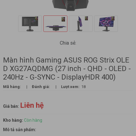
Chia sẻ:
Màn hình Gaming ASUS ROG Strix OLE
D XG27AQDMG (27 inch - QHD - OLED -
240Hz - G-SYNC - DisplayHDR 400)
Mã hàng:
|
Đánh giá:
|
Lượt xem:
18
Liên hệ
Giá bán:
Kho hàng:
Còn hàng
Mô tả sản phẩm: