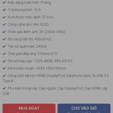
Kiểu dáng màn hình: Phẳng
Tỉ lệ khung hình: 16:9
Kích thước mặc định: 27 inch
Công nghệ tấm nền: OLED
Phân giải điểm ảnh: 2K (2560x1440)
Độ sáng hiển thị: 450cd/m2
Tần số quét màn: 240Hz
Thời gian đáp ứng: 0.03ms GTG
Chỉ số màu sắc: 135% sRGB, 99% DCI-P3
Hỗ trợ tiêu chuẩn: VESA 100x100mm
Cổng cắm kết nối: HDMI, DisplayPort, Earphone Jack, 2x USB 3.2
Type A
Phụ kiện trong hộp: Cáp nguồn, Cáp DisplayPort, Cáp HDMI, cáp
USB
MUA NGAY
CHO VÀO GIỎ