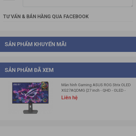
TƯ VẤN & BÁN HÀNG QUA FACEBOOK
SẢN PHẨM KHUYẾN MÃI
SẢN PHẨM ĐÃ XEM
Màn hình Gaming ASUS ROG Strix OLED
XG27AQDMG (27 inch - QHD - OLED -
240Hz - G-SYNC - DisplayHDR 400)
Liên hệ