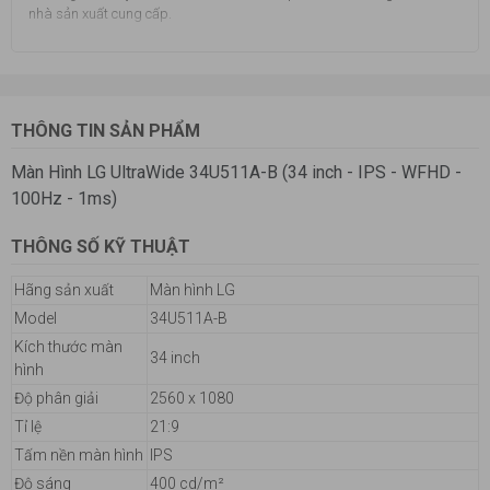
nhà sản xuất cung cấp.
THÔNG TIN SẢN PHẨM
Màn Hình LG UltraWide 34U511A-B (34 inch - IPS - WFHD -
100Hz - 1ms)
THÔNG SỐ KỸ THUẬT
Hãng sản xuất
Màn hình LG
Model
34U511A-B
Kích thước màn
34 inch
hình
Độ phân giải
2560 x 1080
Tỉ lệ
21:9
Tấm nền màn hình
IPS
Độ sáng
400 cd/m²