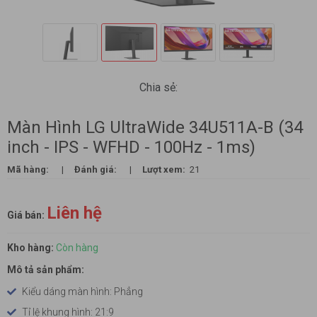
Chia sẻ:
Màn Hình LG UltraWide 34U511A-B (34
inch - IPS - WFHD - 100Hz - 1ms)
Mã hàng:
|
Đánh giá:
|
Lượt xem:
21
Liên hệ
Giá bán:
Kho hàng:
Còn hàng
Mô tả sản phẩm:
Kiểu dáng màn hình: Phẳng
Tỉ lệ khung hình: 21:9