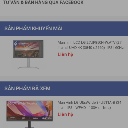
TƯ VẤN & BÁN HÀNG QUA FACEBOOK
Điện năng tiêu thụ
AC Input
100~240V (50/60Hz)
Type
External Power(Adapter)
SẢN PHẨM KHUYẾN MÃI
Dimension in Shiping (W x H x D) [mm]
Màn hình LCD LG 27UP850N-W.ATV (27
910 x 200 x 461 mm
inchs I UHD 4K (3840 x 2160) I IPS I 60Hz I
Dimension with Stand (W x H x D) [mm]
5 ms I FreeSync)
Liên hệ
816.5 x 486.7 x 220.0 mm
Dimension without Stand (W x H x D) [mm]
816.5 x 365.3 x 45.5 mm
Kích thước
Weight in Shipping [kg]
9.9 kg
Weight with Stand [kg]
SẢN PHẨM ĐÃ XEM
7.6 kg
Weight without Stand [kg]
Màn Hình LG UltraWide 34U511A-B (34
6.0 kg
inch - IPS - WFHD - 100Hz - 1ms)
Phụ kiện
Dây nguồn, Dây HDMI
Liên hệ