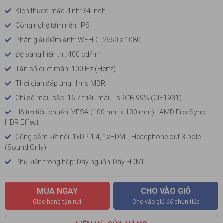
Kích thước mặc định: 34 inch
Công nghệ tấm nền: IPS
Phân giải điểm ảnh: WFHD - 2560 x 1080
Độ sáng hiển thị: 400 cd/m²
Tần số quét màn: 100 Hz (Hertz)
Thời gian đáp ứng: 1ms MBR
Chỉ số màu sắc: 16.7 triệu màu - sRGB 99% (CIE1931)
Hỗ trợ tiêu chuẩn: VESA (100 mm x 100 mm) - AMD FreeSync -
HDR Effect
Cổng cắm kết nối: 1xDP 1.4, 1xHDMI , Headphone out 3-pole
(Sound Only)
Phụ kiện trong hộp: Dây nguồn, Dây HDMI
MUA NGAY
CHO VÀO GIỎ
Giao hàng tận nơi
Cho vào giỏ để chọn tiếp