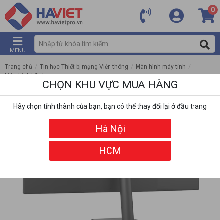
0
MENU
Trang chủ
/
Tin học-Thiết bị mạng-Viễn thông
/
Màn hình máy tính
/
Màn hình LG
/
CHỌN KHU VỰC MUA HÀNG
Màn Hình LG UltraWide 34U511A-B (34 inch - IPS - WFHD - 100Hz - 1ms)
Hãy chọn tỉnh thành của bạn, bạn có thể thay đổi lại ở đầu trang
Hà Nội
HCM