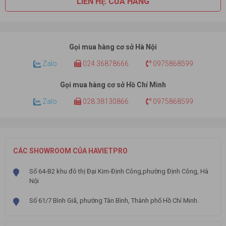
LIÊN HỆ CỬA HÀNG
Gọi mua hàng cơ sở Hà Nội
Zalo
024.36878666
0975868599
Gọi mua hàng cơ sở Hồ Chí Minh
Zalo
028.38130866
0975868599
CÁC SHOWROOM CỦA HAVIETPRO
Số 64-B2 khu đô thị Đại Kim-Định Công,phường Định Công, Hà
Nội
Số 61/7 Bình Giã, phường Tân Bình, Thành phố Hồ Chí Minh.