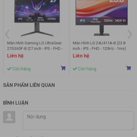
Dynamic Action Sync
YES
Black Stabilizer
YES
‹
›
Crosshair
YES
Tính năng
Reader Mode
Màn Hình Gaming LG UltraGear
Màn Hình LG 24U411A-B (23.8
YES
27GS65F-B (27 inch - IPS - FHD -
inch - IPS - FHD - 120Hz - 1ms)
Super Resolution+
180Hz - 1ms)
Liên hệ
Liên hệ
YES
VESA DisplayHDR™
Còn hàng
Còn hàng
DisplayHDR™ 400
Motion Blur Reduction Tech.
YES
SẢN PHẨM LIÊN QUAN
Auto Input Switch
YES
BÌNH LUẬN
HDR Effect
YES
Power Consumption (Sleep Mode)
Less than 0.5W
Power Consumption (DC Off)
Less than 0.3W