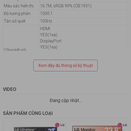
Màu sắc hiển thị
16.7M, sRGB 99% (CIE1931)
Độ tương phản
1000:1
Tần số quét
100Hz
HDMI
YES(1ea)
DisplayPort
YES(1ea)
Cổng kết nối
DP Version
1.4
Xem đầy đủ thông số kỹ thuật
Headphone out
3-pole (Sound Only)
Thời gian đáp ứng
1ms MBR
Góc nhìn
178º horizontal, 178º vertical
VIDEO
Color Weakness
Đang cập nhật...
YES
Smart Energy Saving
SẢN PHẨM CÙNG LOẠI
YES
Flicker Safe
YES