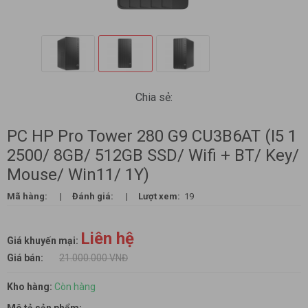
Chia sẻ:
PC HP Pro Tower 280 G9 CU3B6AT (I5 1
2500/ 8GB/ 512GB SSD/ Wifi + BT/ Key/
Mouse/ Win11/ 1Y)
Mã hàng:
|
Đánh giá:
|
Lượt xem:
19
Liên hệ
Giá khuyến mại:
Giá bán:
21.000.000 VNĐ
Kho hàng:
Còn hàng