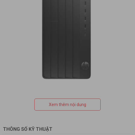
Hiệu suất vượt trội với Intel Core i5
thế hệ 12
Xem thêm nội dung
Sở hữu
CPU Intel Core i5-12500
thuộc thế hệ Alder
Lake,
máy tính để bàn HP
mang đến sức mạnh xử lý ấn
THÔNG SỐ KỸ THUẬT
tượng với
6 nhân 12 luồng
, xung nhịp cơ bản
3.0GHz
và khả