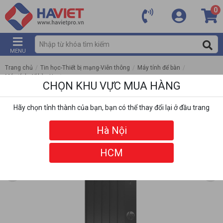
0
MENU
Trang chủ
/
Tin học-Thiết bị mạng-Viễn thông
/
Máy tính để bàn
/
Máy tính để bàn Hp
/
CHỌN KHU VỰC MUA HÀNG
PC HP Pro Tower 280 G9 CU3B6AT (I5 12500/ 8GB/ 512GB SSD/ Wifi + BT/
Key/ Mouse/ Win11/ 1Y)
Hãy chọn tỉnh thành của bạn, bạn có thể thay đổi lại ở đầu trang
Hà Nội
HCM