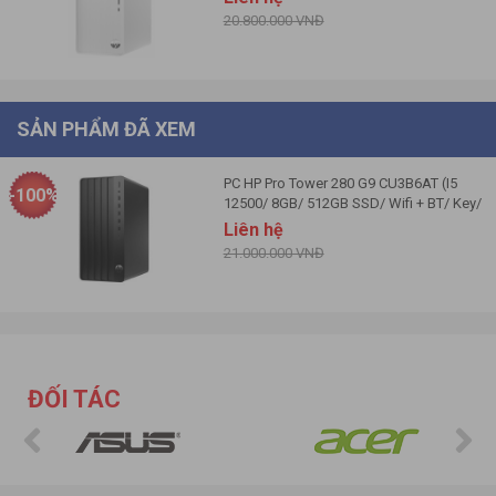
kiếm một bộ máy bền bỉ, tiết kiệm chi phí nhưng vẫn đảm bảo
20.800.000 VNĐ
hiệu quả lâu dài.
SẢN PHẨM ĐÃ XEM
PC HP Pro Tower 280 G9 CU3B6AT (I5
-100%
12500/ 8GB/ 512GB SSD/ Wifi + BT/ Key/
Mouse/ Win11/ 1Y)
Liên hệ
21.000.000 VNĐ
ĐỐI TÁC