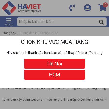
0
MENU
Trang chủ
/
Hướng dẫn mua hàng Online
CHỌN KHU VỰC MUA HÀNG
HƯỚNG DẪN MUA HÀNG ONLINE
Hãy chọn tỉnh thành của bạn, bạn có thể thay đổi lại ở đầu trang
CÁCH MUA HÀNG ONLINE TẠI
WWW.HAVIETPRO.VN
Hà Nội
HCM
Kính gửi: Quý khách hàng
Nhằm đem lại sự thuận lợi cho quý khách hàng trong việc mua hàng, Công
ty Hà Việt xây dựng website – mua hàng Online giúp Khách hàng tiết kiệm