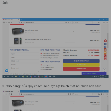
ảnh:
3. "Giỏ hàng" của Quý khách sẽ được liệt kê chi tiết như hình ảnh sau: