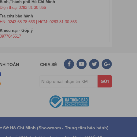
Bình,Thành phố Hồ Chí Minh
Điện thoại:0283 81 30 866
Tra cứu bảo hành
HN: 0243 68 78 666 | HCM: 0283 81 30 866
Khiếu nại - Góp ý
0977045517
ANH TOÁN
CHIA SẺ
GỬI
ơ Sở Hồ Chí Minh (Showroom - Trung tâm bảo hành)