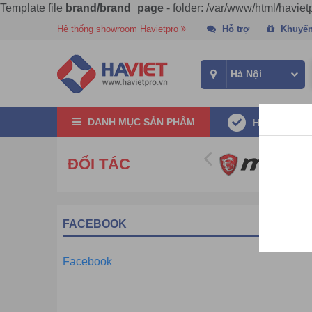
Template file
brand/brand_page
- folder: /var/www/html/havie
Hệ thống showroom Havietpro
Hỗ trợ
Khuyến
DANH MỤC SẢN PHẨM
Hàng chính 
ĐỐI TÁC
FACEBOOK
Facebook