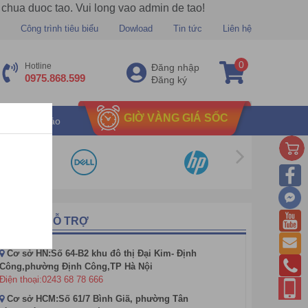
 chua duoc tao. Vui long vao admin de tao!
Công trình tiêu biểu
Dowload
Tin tức
Liên hệ
0
Hotline
Đăng nhập
0975.868.599
Đăng ký
GIỜ VÀNG GIÁ SỐC
u mãi chu đáo
ỔNG ĐÀI HỖ TRỢ
Cơ sở HN:Số 64-B2 khu đô thị Đại Kim- Định
Công,phường Định Công,TP Hà Nội
Điện thoại:0243 68 78 666
Cơ sở HCM:Số 61/7 Bình Giã, phường Tân