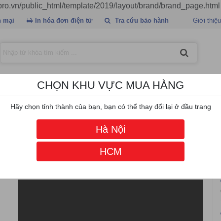
tpro.vn/public_html/template/2019/layout/brand/brand_page.html
 mại
In hóa đơn điện tử
Tra cứu bảo hành
Giới thiệu
CHỌN KHU VỰC MUA HÀNG
hãng
Giá ưu đãi nhất
Miễn phí vận chuyển
Hậ
Hãy chọn tỉnh thành của bạn, bạn có thể thay đổi lại ở đầu trang
Hà Nội
HCM
YOUTUBE
T