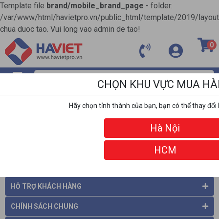
Template file
brand/mobile_brand_page
- folder:
/var/www/html/havietpro.vn/public_html/template/2019/layou
chua duoc tao. Vui long vao admin de tao!
0
CHỌN KHU VỰC MUA H
MENU
Hãy chọn tỉnh thành của bạn, bạn có thể thay đổi 
ĐỐI TÁC
Hà Nội
HCM
THÔNG TIN CÔNG TY
HỖ TRỢ KHÁCH HÀNG
CHÍNH SÁCH CHUNG