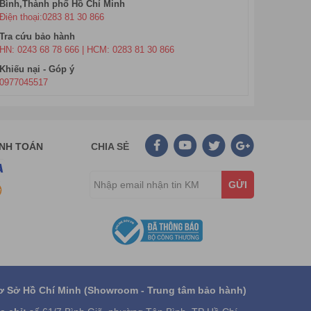
Bình,Thành phố Hồ Chí Minh
Điện thoại:0283 81 30 866
Tra cứu bảo hành
HN: 0243 68 78 666 | HCM: 0283 81 30 866
Khiếu nại - Góp ý
0977045517
ANH TOÁN
CHIA SẺ
GỬI
ơ Sở Hồ Chí Minh (Showroom - Trung tâm bảo hành)