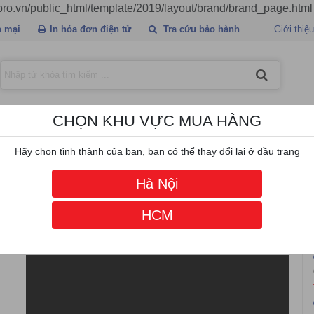
tpro.vn/public_html/template/2019/layout/brand/brand_page.html
 mại
In hóa đơn điện tử
Tra cứu bảo hành
Giới thiệu
CHỌN KHU VỰC MUA HÀNG
hãng
Giá ưu đãi nhất
Miễn phí vận chuyển
Hậ
Hãy chọn tỉnh thành của bạn, bạn có thể thay đổi lại ở đầu trang
Hà Nội
HCM
YOUTUBE
T