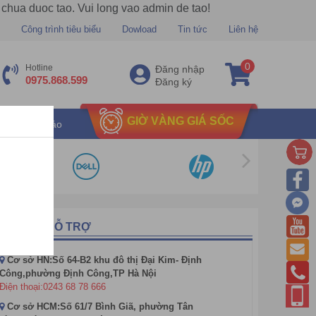
 chua duoc tao. Vui long vao admin de tao!
Công trình tiêu biểu
Dowload
Tin tức
Liên hệ
0
Hotline
Đăng nhập
0975.868.599
Đăng ký
GIỜ VÀNG GIÁ SỐC
u mãi chu đáo
ỔNG ĐÀI HỖ TRỢ
Cơ sở HN:Số 64-B2 khu đô thị Đại Kim- Định
Công,phường Định Công,TP Hà Nội
Điện thoại:0243 68 78 666
Cơ sở HCM:Số 61/7 Bình Giã, phường Tân