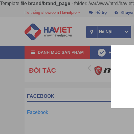
Template file
brand/brand_page
- folder: /var/www/html/havie
Hệ thống showroom Havietpro
Hỗ trợ
Khuyến
DANH MỤC SẢN PHẨM
Hàng chính 
ĐỐI TÁC
FACEBOOK
Facebook