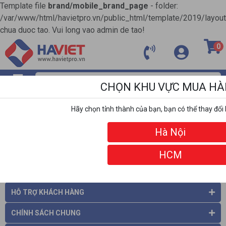
Template file
brand/mobile_brand_page
- folder:
/var/www/html/havietpro.vn/public_html/template/2019/layou
chua duoc tao. Vui long vao admin de tao!
0
CHỌN KHU VỰC MUA H
MENU
Hãy chọn tỉnh thành của bạn, bạn có thể thay đổi 
ĐỐI TÁC
Hà Nội
HCM
THÔNG TIN CÔNG TY
HỖ TRỢ KHÁCH HÀNG
CHÍNH SÁCH CHUNG