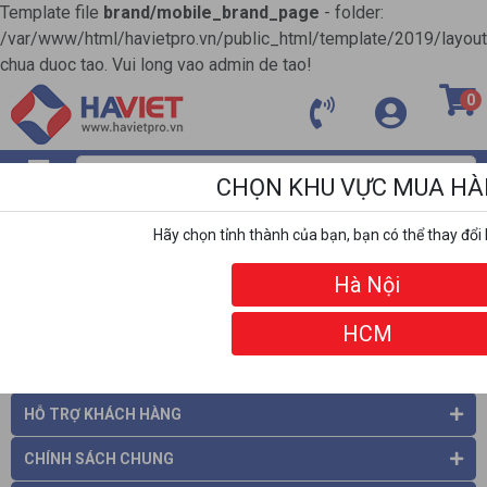
Template file
brand/mobile_brand_page
- folder:
/var/www/html/havietpro.vn/public_html/template/2019/layou
chua duoc tao. Vui long vao admin de tao!
0
CHỌN KHU VỰC MUA H
MENU
Hãy chọn tỉnh thành của bạn, bạn có thể thay đổi 
ĐỐI TÁC
Hà Nội
HCM
THÔNG TIN CÔNG TY
HỖ TRỢ KHÁCH HÀNG
CHÍNH SÁCH CHUNG