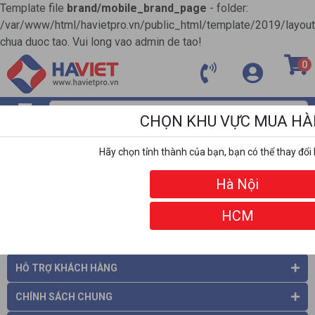
Template file
brand/mobile_brand_page
- folder:
/var/www/html/havietpro.vn/public_html/template/2019/layou
chua duoc tao. Vui long vao admin de tao!
0
CHỌN KHU VỰC MUA H
MENU
Hãy chọn tỉnh thành của bạn, bạn có thể thay đổi 
ĐỐI TÁC
Hà Nội
HCM
THÔNG TIN CÔNG TY
HỖ TRỢ KHÁCH HÀNG
CHÍNH SÁCH CHUNG