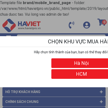
Template file
brand/mobile_brand_page
- folder:
/var/www/html/havietpro.vn/public_html/template/2019/layou
chua duoc tao. Vui long vao admin de tao!
0
CHỌN KHU VỰC MUA H
MENU
Hãy chọn tỉnh thành của bạn, bạn có thể thay đổi 
ĐỐI TÁC
Hà Nội
HCM
THÔNG TIN CÔNG TY
HỖ TRỢ KHÁCH HÀNG
CHÍNH SÁCH CHUNG