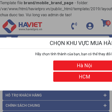
Template file
brand/mobile_brand_page
- folder:
/var/www/html/havietpro.vn/public_html/template/2019/layou
chua duoc tao. Vui long vao admin de tao!
0
CHỌN KHU VỰC MUA H
MENU
Hãy chọn tỉnh thành của bạn, bạn có thể thay đổi 
ĐỐI TÁC
Hà Nội
HCM
THÔNG TIN CÔNG TY
HỖ TRỢ KHÁCH HÀNG
CHÍNH SÁCH CHUNG