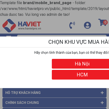
Template file
brand/mobile_brand_page
- folder:
/var/www/html/havietpro.vn/public_html/template/2019/layou
chua duoc tao. Vui long vao admin de tao!
0
CHỌN KHU VỰC MUA H
MENU
Hãy chọn tỉnh thành của bạn, bạn có thể thay đổi 
ĐỐI TÁC
Hà Nội
HCM
THÔNG TIN CÔNG TY
HỖ TRỢ KHÁCH HÀNG
CHÍNH SÁCH CHUNG