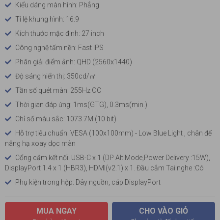
Kiểu dáng màn hình: Phẳng
Tỉ lệ khung hình: 16:9
Kích thước mặc định: 27 inch
Công nghệ tấm nền: Fast IPS
Phân giải điểm ảnh: QHD (2560x1440)
Độ sáng hiển thị: 350cd/㎡
Tần số quét màn: 255Hz OC
Thời gian đáp ứng: 1ms(GTG), 0.3ms(min.)
Chỉ số màu sắc: 1073.7M (10 bit)
Hỗ trợ tiêu chuẩn: VESA (100x100mm) - Low Blue Light , chân đế
nâng hạ xoay dọc màn
Cổng cắm kết nối: USB-C x 1 (DP Alt Mode,Power Delivery :15W),
DisplayPort 1.4 x 1 (HBR3), HDMI(v2.1) x 1. Đầu cắm Tai nghe :Có
Phụ kiện trong hộp: Dây nguồn, cáp DisplayPort
MUA NGAY
CHO VÀO GIỎ