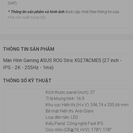
(VAT).
* Thông tin sản phẩm và hình ảnh
được cập nhật theo thông tin của
nhà sản xuất cung cấp.
THÔNG TIN SẢN PHẨM
Màn Hình Gaming ASUS ROG Strix XG27ACMES (27 inch -
IPS - 2K - 255Hz - 1ms)
THÔNG SỐ KỸ THUẬT
Kích thước panel (inch) :
27
Tỉ lệ khung hình :
16:9
Khu vực Hiển thị (H x V) :
596.74 x 335.66 mm
Bề mặt Hiển thị :
Anti-Glare
Loại đèn nền :
LED
Kiểu Panel :
Công nghệ Fast IPS
Góc nhìn (CR≧10, H/V) :
178°/ 178°