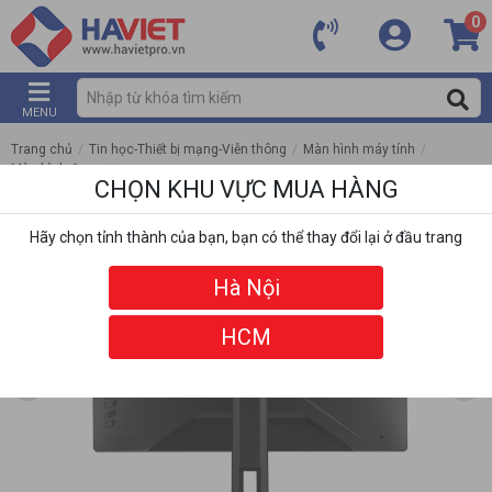
0
MENU
Trang chủ
/
Tin học-Thiết bị mạng-Viễn thông
/
Màn hình máy tính
/
Màn hình Asus
/
CHỌN KHU VỰC MUA HÀNG
Màn Hình Gaming ASUS ROG Strix XG27ACMES (27 inch - IPS - 2K - 255Hz -
1ms)
Hãy chọn tỉnh thành của bạn, bạn có thể thay đổi lại ở đầu trang
Hà Nội
HCM