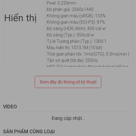
Pixel :
0.233mm
Độ phân giải :
2560x1440
Hiển thị
Không gian màu (sRGB) :
133%
Không gian màu (DCI-P3) :
97%
Độ sáng (HDR, Đỉnh) :
400 cd/㎡
Độ sáng (Typ.) :
350cd/㎡
Tỷ lệ Tương phản (Typ.) :
1300:1
Màu hiển thị :
1073.7M (10 bit)
Thời gian phản hồi :
1ms(GTG), 0.3ms(min.)
Tần số quét (tối đa) :
255Hz
HDR (Dải tương phản động mở rộng) Hỗ trợ
:
HDR10
Khử nhấp nháy :
Có
Xem đầy đủ thông số kỹ thuật
Công nghệ không để lại dấu trace free :
Có
GameVisual :
Có
Nhiệt độ màu. Lựa chọn :
Có (8 Chế độ)
VIDEO
Điều chỉnh màu sắc :
6 trục điều chỉnh (R, G,
B, C, M, Y)
Đang cập nhật...
Điều chỉnh thông số gamma :
Có (Hỗ trợ
Gamma 1.8/2.0/2.2/2.4/2.6 )
SẢN PHẨM CÙNG LOẠI
GamePlus :
Có