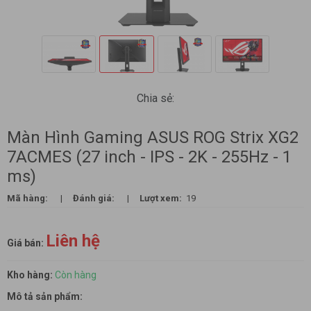
Chia sẻ:
Màn Hình Gaming ASUS ROG Strix XG2
7ACMES (27 inch - IPS - 2K - 255Hz - 1
ms)
Mã hàng:
|
Đánh giá:
|
Lượt xem:
19
Liên hệ
Giá bán:
Kho hàng:
Còn hàng
Mô tả sản phẩm: