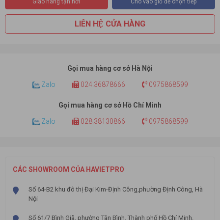
Giao hàng tận nơi
Cho vào giỏ để chọn tiếp
LIÊN HỆ CỬA HÀNG
Gọi mua hàng cơ sở Hà Nội
Zalo
024.36878666
0975868599
Gọi mua hàng cơ sở Hồ Chí Minh
Zalo
028.38130866
0975868599
CÁC SHOWROOM CỦA HAVIETPRO
Số 64-B2 khu đô thị Đại Kim-Định Công,phường Định Công, Hà
Nội
Số 61/7 Bình Giã, phường Tân Bình, Thành phố Hồ Chí Minh.