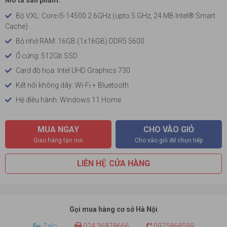
Mô tả sản phẩm:
Bộ VXL: Core i5-14500 2.6GHz (upto 5 GHz, 24 MB Intel® Smart
Cache)
Bộ nhớ RAM: 16GB (1x16GB) DDR5 5600
Ổ cứng: 512Gb SSD
Card đồ họa: Intel UHD Graphics 730
Kết nối không dây: Wi-Fi + Bluetooth
Hệ điều hành: Windows 11 Home
MUA NGAY
CHO VÀO GIỎ
Giao hàng tận nơi
Cho vào giỏ để chọn tiếp
LIÊN HỆ CỬA HÀNG
Gọi mua hàng cơ sở Hà Nội
Zalo
024.36878666
0975868599