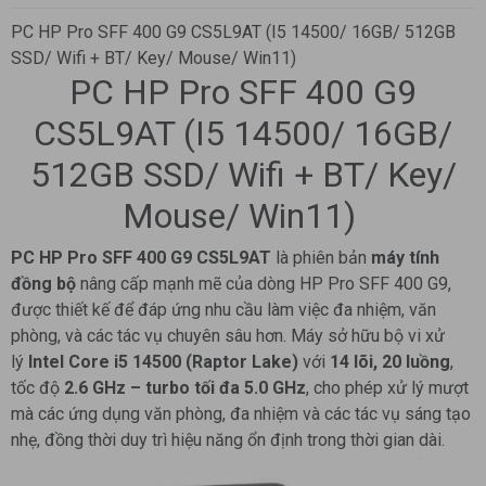
PC HP Pro SFF 400 G9 CS5L9AT (I5 14500/ 16GB/ 512GB
SSD/ Wifi + BT/ Key/ Mouse/ Win11)
PC HP Pro SFF 400 G9
CS5L9AT (I5 14500/ 16GB/
512GB SSD/ Wifi + BT/ Key/
Mouse/ Win11)
PC HP Pro SFF 400 G9 CS5L9AT
là phiên bản
máy tính
đồng bộ
nâng cấp mạnh mẽ của dòng HP Pro SFF 400 G9,
được thiết kế để đáp ứng nhu cầu làm việc đa nhiệm, văn
phòng, và các tác vụ chuyên sâu hơn. Máy sở hữu bộ vi xử
lý
Intel Core i5 14500 (Raptor Lake)
với
14 lõi, 20 luồng
,
tốc độ
2.6 GHz – turbo tối đa 5.0 GHz
, cho phép xử lý mượt
mà các ứng dụng văn phòng, đa nhiệm và các tác vụ sáng tạo
nhẹ, đồng thời duy trì hiệu năng ổn định trong thời gian dài.