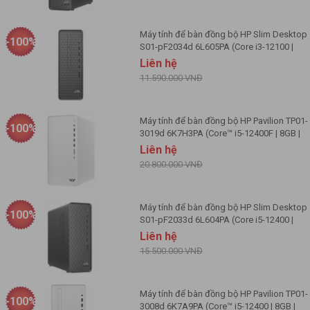
Trọng lượng
4,2 kg (Package weight 7.25 kg)
Phím, chuột
Kèm bàn phím, chuột
Máy tính để bàn đồng bộ HP Slim Desktop
-100%
S01-pF2034d 6L605PA (Core i3-12100 |
8GB | 256GB | Intel UHD | Win 11 | Đen)
Liên hệ
11.590.000 VNĐ
Máy tính để bàn đồng bộ HP Pavilion TP01-
-100%
3019d 6K7H3PA (Core™ i5-12400F | 8GB |
512GB | GTX1650 Super 4GB | Win 11)
Liên hệ
20.800.000 VNĐ
Máy tính để bàn đồng bộ HP Slim Desktop
-100%
S01-pF2033d 6L604PA (Core i5-12400 |
8GB | 256GB | Intel UHD | Win 11 | Đen)
Liên hệ
15.500.000 VNĐ
Máy tính để bàn đồng bộ HP Pavilion TP01-
-100%
3008d 6K7A9PA (Core™ i5-12400 | 8GB |