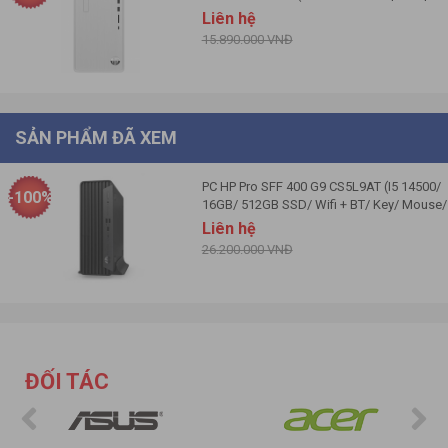
256GB | Intel® UHD | Win 11)
Liên hệ
15.890.000 VNĐ
SẢN PHẨM ĐÃ XEM
PC HP Pro SFF 400 G9 CS5L9AT (I5 14500/
-100%
16GB/ 512GB SSD/ Wifi + BT/ Key/ Mouse/
Win11)
Liên hệ
26.200.000 VNĐ
ĐỐI TÁC