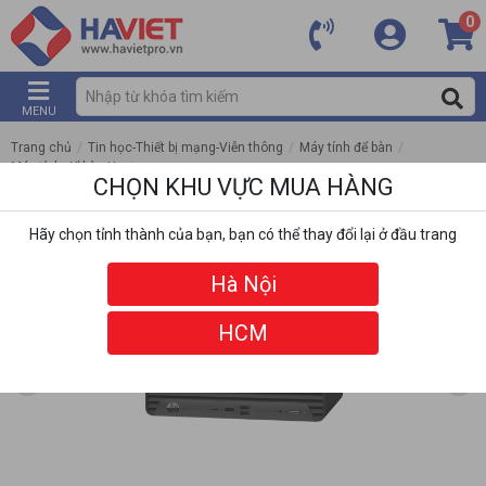
0
MENU
Trang chủ
/
Tin học-Thiết bị mạng-Viễn thông
/
Máy tính để bàn
/
Máy tính để bàn Hp
/
CHỌN KHU VỰC MUA HÀNG
PC HP Pro SFF 400 G9 CS5L9AT (I5 14500/ 16GB/ 512GB SSD/ Wifi + BT/ Key/
Mouse/ Win11)
Hãy chọn tỉnh thành của bạn, bạn có thể thay đổi lại ở đầu trang
Hà Nội
HCM