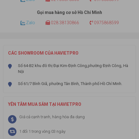
Gọi mua hàng cơ sở Hồ Chí Minh
Zalo
028.38130866
0975868599
CÁC SHOWROOM CỦA HAVIETPRO
Số 64-B2 khu đô thị Đại Kim-Định Công,phường Định Công, Hà
Nội
Số 61/7 Bình Giã, phường Tân Bình, Thành phố Hồ Chí Minh.
YÊN TÂM MUA SẮM TẠI HAVIETPRO
Giá cả cạnh tranh, hàng hóa đa dạng
1 đổi 1 trong vòng 03 ngày